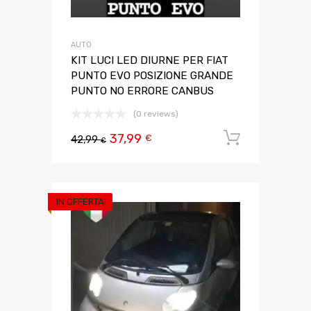
AUTO
KIT LUCI LED DIURNE PER FIAT
PUNTO EVO POSIZIONE GRANDE
PUNTO NO ERRORE CANBUS
(0 reviews)
37,99
Aggiungi 
€
42,99
€
IN OFFERTA!