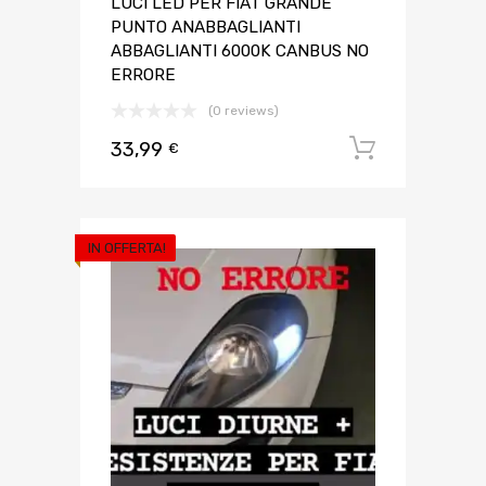
LUCI LED PER FIAT GRANDE
PUNTO ANABBAGLIANTI
ABBAGLIANTI 6000K CANBUS NO
ERRORE
(0 reviews)
33,99
Aggiungi 
€
IN OFFERTA!