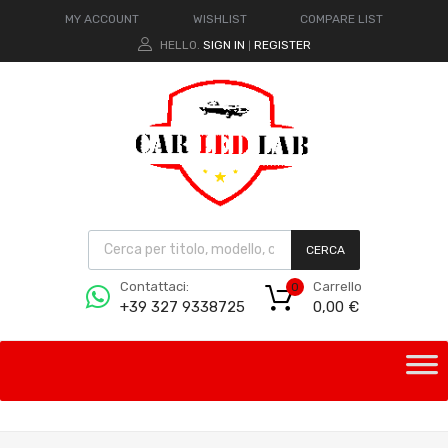
MY ACCOUNT
WISHLIST
COMPARE LIST
HELLO.
SIGN IN
REGISTER
|
CERCA
Carrello
Contattaci:
0
0,00
€
+39 327 9338725