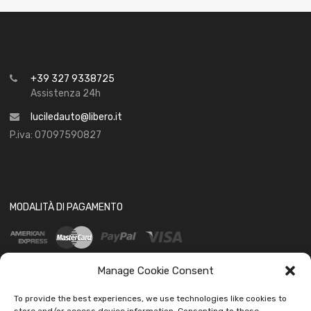
+39 327 9338725
Assistenza 24h
luciledauto@libero.it
P.iva: 07097590827
MODALITÀ DI PAGAMENTO
Manage Cookie Consent
To provide the best experiences, we use technologies like cookies to