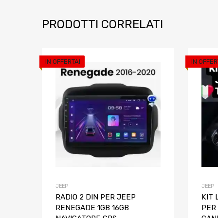
PRODOTTI CORRELATI
IN OFFERTA!
IN OFFER
Aggiungi ai prefe
Aggiungi al confront
JEEP
JEEP
RADIO 2 DIN PER JEEP
KIT
RENEGADE 1GB 16GB
PER