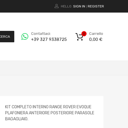
HELLO.
SIGN IN
REGISTER
|
Carrello
Contattaci:
0
CERCA
0,00
€
+39 327 9338725
KIT COMPLETO INTERNO RANGE ROVER EVOQUE
PLAFONIERA ANTERIORE POSTERIORE PARASOLE
BAGAGLIAIO.