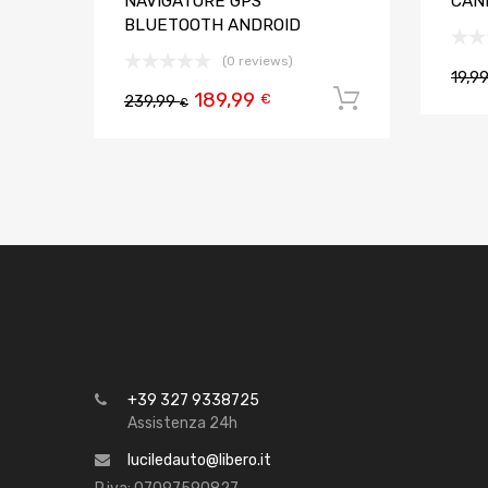
NAVIGATORE GPS
CAN
BLUETOOTH ANDROID
(0 reviews)
19,9
189,99
Aggiungi al
€
239,99
€
+39 327 9338725
Assistenza 24h
luciledauto@libero.it