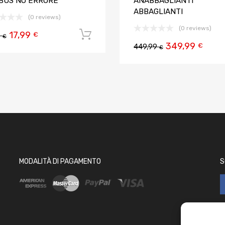
BUS NO ERRORE
ANABBAGLIANTI
ABBAGLIANTI
(0 reviews)
(0 reviews)
17,99
Aggiungi al carrello
€
9
€
349,99
 carrello
€
449,99
€
MODALITÀ DI PAGAMENTO
S