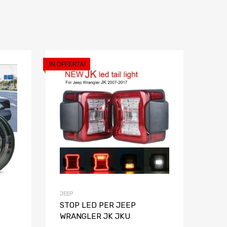
IN OFFERTA!
Aggiungi ai preferiti
Aggiungi ai pref
Aggiungi al confronto
Aggiungi al confron
JEEP
STOP LED PER JEEP
WRANGLER JK JKU