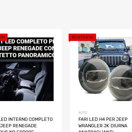
TA!
IN OFFERTA!
riti
Aggiungi ai preferiti
o
Aggiungi al confronto
AUTO
 LED INTERNO COMPLETO
FARI LED H4 PER JEEP
 JEEP RENEGADE
WRANGLER JK DIURNA