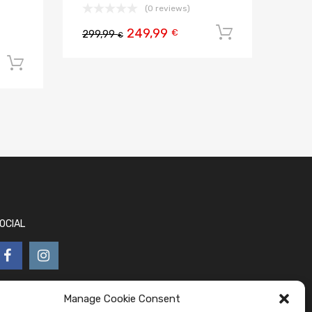
(0 reviews)
249,99
Aggiungi al
€
299,99
€
Aggiungi al carrello
OCIAL
Manage Cookie Consent