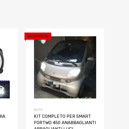
IN OFFERTA!
Aggiungi ai preferiti
Aggiungi ai pref
Aggiungi al confronto
Aggiungi al confron
AUTO
BIA
KIT COMPLETO PER SMART
FORTWO 450 ANABBAGLIANTI