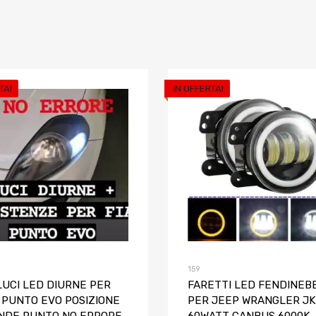
TA!
IN OFFERTA!
riti
Aggiungi ai preferiti
o
Aggiungi al confronto
159
LUCI LED DIURNE PER
FARETTI LED FENDINEB
 PUNTO EVO POSIZIONE
PER JEEP WRANGLER JK