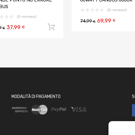
NDE PUNTO NO ERRORE
60WATT CANBUS 6000K
BUS
(0 reviews)
(0 reviews)
69,99
 carrello
€
74,99
€
37,99
Aggiungi al carrello
€
99
€
MODALITÀ DI PAGAMENTO
S