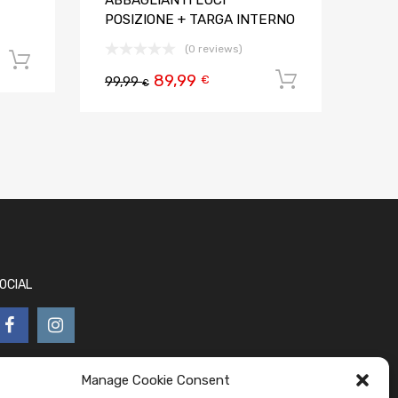
ABBAGLIANTI LUCI
POSIZIONE + TARGA INTERNO
(0 reviews)
Aggiungi al carrello
89,99
Aggiungi al
€
99,99
€
OCIAL
Manage Cookie Consent