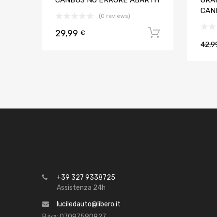
CANBUS NO ERRORE ABARTH
GRA
CAN
(0 reviews)
29,99
Aggiungi al
€
42,
+39 327 9338725
Assistenza 24h
luciledauto@libero.it
P.iva: 07097590827