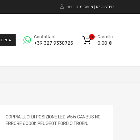
HELLO.
SIGN IN
REGISTER
|
Carrello
Contattaci:
0
CERCA
0,00
€
+39 327 9338725
COPPIA LUCI DI POSIZIONE LED W5W CANBUS NO
ERRORE 6000K PEUGEOT FORD CITROEN.