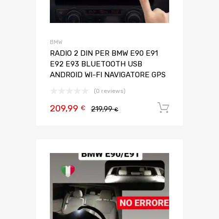
BMW
RADIO 2 DIN PER BMW E90 E91
E92 E93 BLUETOOTH USB
ANDROID WI-FI NAVIGATORE GPS
(0 reviews)
209,99
Aggiungi 
€
219,99
€