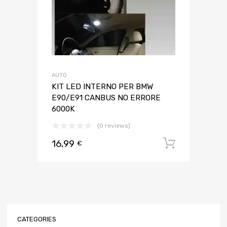
AUTO
KIT LED INTERNO PER BMW
E90/E91 CANBUS NO ERRORE
6000K
(0 reviews)
16,99
Aggiungi 
€
CATEGORIES