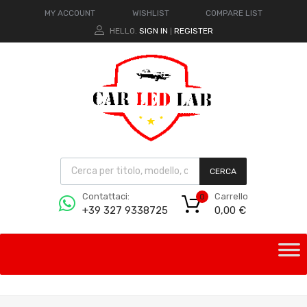
MY ACCOUNT
WISHLIST
COMPARE LIST
HELLO.
SIGN IN
REGISTER
|
CERCA
Carrello
Contattaci:
0
0,00
€
+39 327 9338725