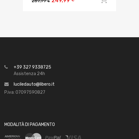
249,99
289,99
€
+39 327 9338725
Assistenza 24h
luciledauto@libero.it
P.iva: 07097590827
MODALITÀ DI PAGAMENTO