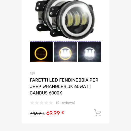
159
FARETTI LED FENDINEBBIA PER
JEEP WRANGLER JK 60WATT
CANBUS 6000K
(0 reviews)
69,99
Aggiungi 
€
74,99
€