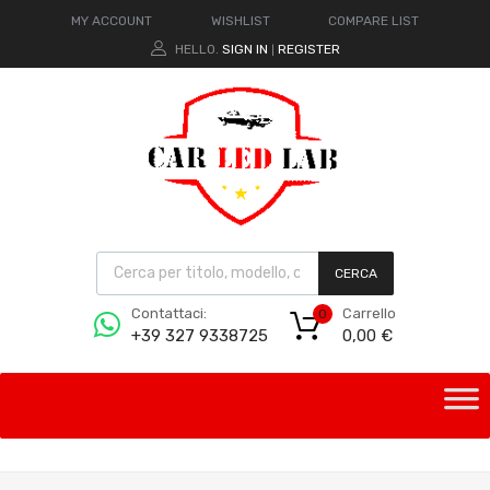
MY ACCOUNT
WISHLIST
COMPARE LIST
HELLO.
SIGN IN
REGISTER
|
CERCA
Carrello
Contattaci:
0
0,00
€
+39 327 9338725