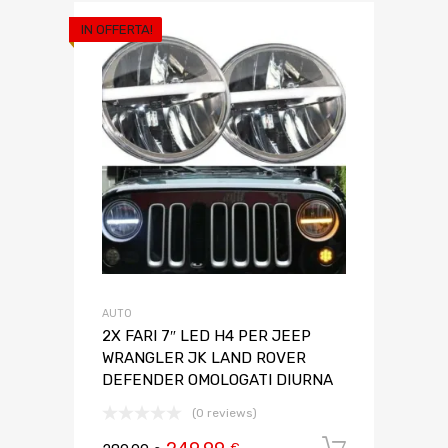
IN OFFERTA!
AUTO
2X FARI 7″ LED H4 PER JEEP
WRANGLER JK LAND ROVER
DEFENDER OMOLOGATI DIURNA
(0 reviews)
Aggiungi 
€