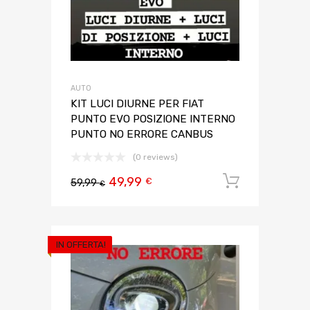
AUTO
KIT LUCI DIURNE PER FIAT
PUNTO EVO POSIZIONE INTERNO
PUNTO NO ERRORE CANBUS
(0 reviews)
49,99
Aggiungi 
€
59,99
€
IN OFFERTA!