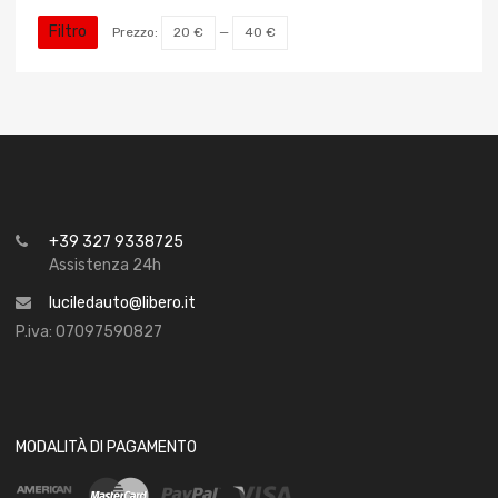
Filtro
Prezzo:
20 €
—
40 €
+39 327 9338725
Assistenza 24h
luciledauto@libero.it
P.iva: 07097590827
MODALITÀ DI PAGAMENTO