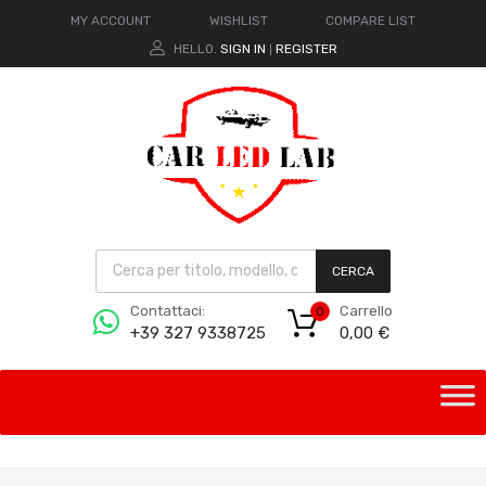
MY ACCOUNT
WISHLIST
COMPARE LIST
HELLO.
SIGN IN
REGISTER
|
CERCA
Carrello
Contattaci:
0
0,00
€
+39 327 9338725