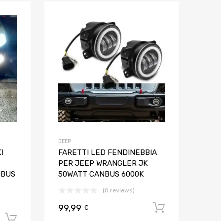
Aggiungi ai preferiti
Aggiungi ai pref
Aggiungi al confronto
Aggiungi al confron
JEEP
I
FARETTI LED FENDINEBBIA
PER JEEP WRANGLER JK
NBUS
50WATT CANBUS 6000K
(0 reviews)
99,99
Aggiungi al
€
Aggiungi al carrello