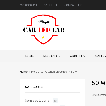
MY ACCOUNT
WISHLIST
COMPARE LIST
HOME
NEGOZIO
ABOUT US
GALLER
Home
Prodotto Potenza elettrica
50 W
50 W
CATEGORIES
Visualizza
Senza categoria
13