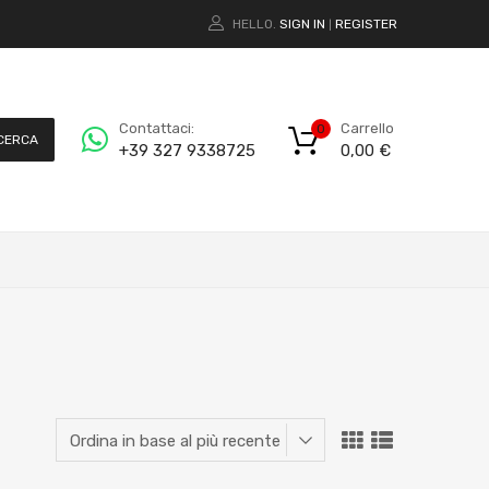
HELLO.
SIGN IN
REGISTER
|
Carrello
Contattaci:
0
CERCA
0,00
€
+39 327 9338725