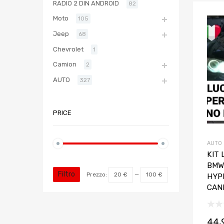
RADIO 2 DIN ANDROID
82
Moto
105
Jeep
68
Chevrolet
1
Camion
2
AUTO
327
PRICE
AUTO
KIT
BMW 
Filtro
Prezzo:
20 €
—
100 €
HYP
CAN
44,