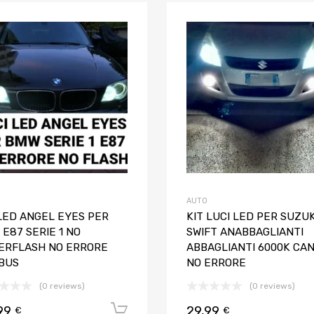
Aggiungi ai preferiti
Aggiungi al confronto
AUTO
 LED ANGEL EYES PER
KIT LUCI LED PER SUZUK
E87 SERIE 1 NO
SWIFT ANABBAGLIANTI
ERFLASH NO ERRORE
ABBAGLIANTI 6000K CA
BUS
NO ERRORE
(0 reviews)
(0 reviews)
99
29,99
Aggiungi al carrello
€
€