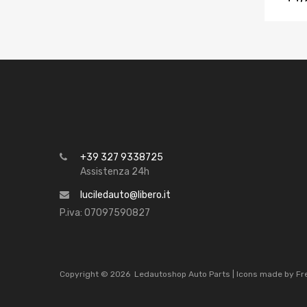
+39 327 9338725
Assistenza 24h
luciledauto@libero.it
P.iva: 07097590827
Copyright ©
2026
Ledautoshop Auto Parts | Icons made by
Fr