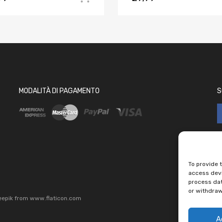
MODALITÀ DI PAGAMENTO
S
To provide 
access devi
process dat
or withdraw
eepik
from
www.flaticon.com
A