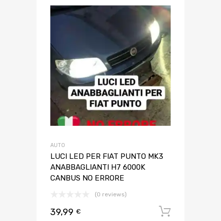
AUTO
LUCI LED PER FIAT PUNTO MK3
ANABBAGLIANTI H7 6000K
CANBUS NO ERRORE
(0 reviews)
39,99
Aggiungi 
€