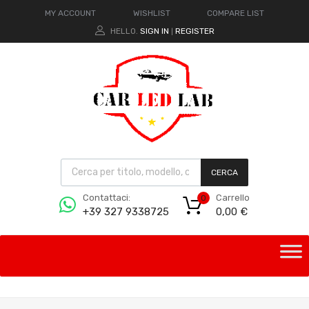
MY ACCOUNT
WISHLIST
COMPARE LIST
HELLO.
SIGN IN
REGISTER
|
CERCA
Carrello
Contattaci:
0
0,00
€
+39 327 9338725