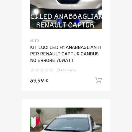
AUTO
KIT LUCI LED H1 ANABBAGLIANTI
PER RENAULT CAPTUR CANBUS
NO ERRORE 70WATT
(0 reviews)
39,99
Aggiungi 
€