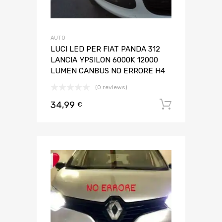
AUTO
LUCI LED PER FIAT PANDA 312
LANCIA YPSILON 6000K 12000
LUMEN CANBUS NO ERRORE H4
(0 reviews)
34,99
Aggiungi 
€