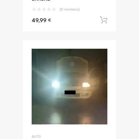
(0 reviews)
49,99
Aggiungi 
€
AUTO