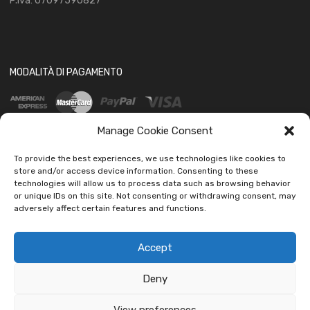
P.iva: 07097590827
MODALITÀ DI PAGAMENTO
Manage Cookie Consent
To provide the best experiences, we use technologies like cookies to
store and/or access device information. Consenting to these
technologies will allow us to process data such as browsing behavior
SOCIAL
or unique IDs on this site. Not consenting or withdrawing consent, may
adversely affect certain features and functions.
Accept
Deny
Copyright ©
2026
Ledautoshop Auto Parts | Icons made by
Freepik
from
www.flaticon.com
View preferences