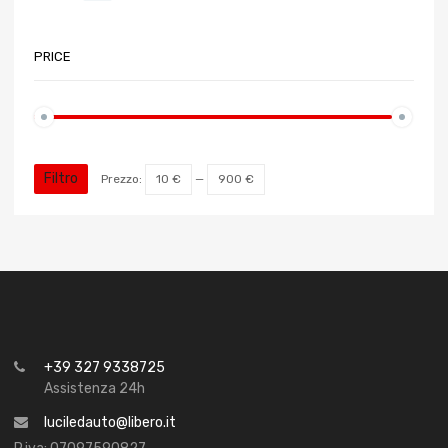
PRICE
Filtro
Prezzo:
10 €
—
900 €
+39 327 9338725
Assistenza 24h
luciledauto@libero.it