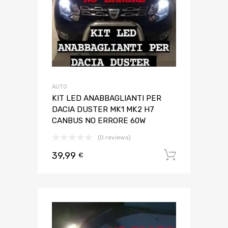
AUTO
KIT LED ANABBAGLIANTI PER
DACIA DUSTER MK1 MK2 H7
CANBUS NO ERRORE 60W
(0 reviews)
39,99
Aggiungi 
€