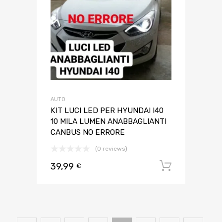
AUTO
KIT LUCI LED PER HYUNDAI I40
10 MILA LUMEN ANABBAGLIANTI
CANBUS NO ERRORE
(0 reviews)
39,99
Aggiungi 
€