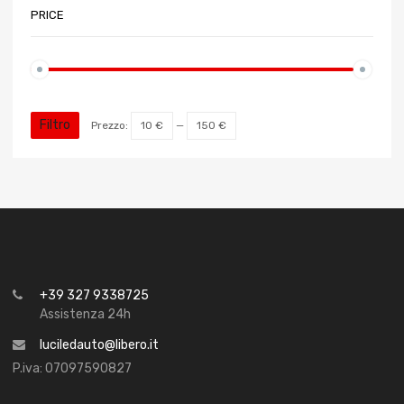
PRICE
Filtro
Prezzo:
10 €
—
150 €
+39 327 9338725
Assistenza 24h
luciledauto@libero.it
P.iva: 07097590827