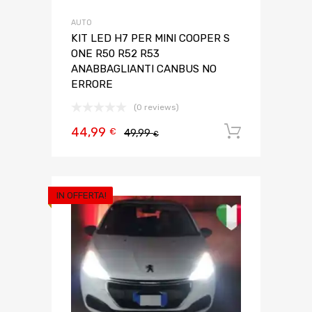
AUTO
KIT LED H7 PER MINI COOPER S
ONE R50 R52 R53
ANABBAGLIANTI CANBUS NO
ERRORE
(0 reviews)
44,99
Aggiungi 
€
49,99
€
IN OFFERTA!