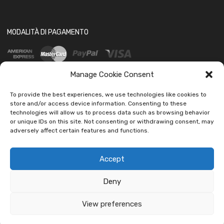
MODALITÀ DI PAGAMENTO
Manage Cookie Consent
To provide the best experiences, we use technologies like cookies to
store and/or access device information. Consenting to these
technologies will allow us to process data such as browsing behavior
SOCIAL
or unique IDs on this site. Not consenting or withdrawing consent, may
adversely affect certain features and functions.
Accept
Deny
Copyright ©
2026
Ledautoshop Auto Parts | Icons made by
Freepik
from
www.flaticon.com
View preferences
car led lab Tantissimi prodotti per auto e moto.
Ignora