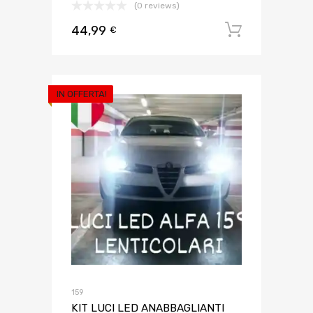
(0 reviews)
44,99
Aggiungi 
€
IN OFFERTA!
159
KIT LUCI LED ANABBAGLIANTI