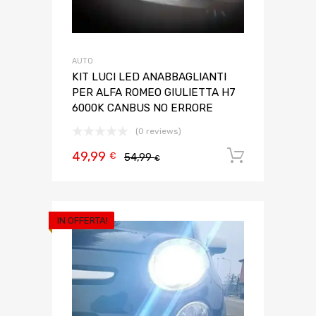
AUTO
KIT LUCI LED ANABBAGLIANTI
PER ALFA ROMEO GIULIETTA H7
6000K CANBUS NO ERRORE
(0 reviews)
49,99
Aggiungi 
€
54,99
€
IN OFFERTA!