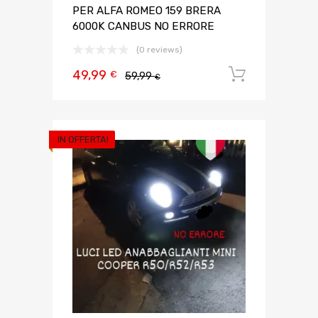
PER ALFA ROMEO 159 BRERA
6000K CANBUS NO ERRORE
(0 reviews)
49,99
Aggiungi 
€
59,99
€
IN OFFERTA!