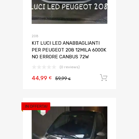
208
KIT LUCI LED ANABBAGLIANTI
PER PEUGEOT 208 12MILA 6000K
NO ERRORE CANBUS 72W
(0 reviews)
44,99
Aggiungi 
€
59,99
€
IN OFFERTA!