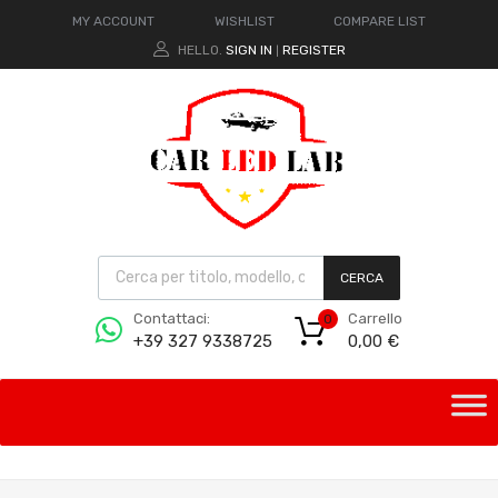
MY ACCOUNT
WISHLIST
COMPARE LIST
HELLO.
SIGN IN
REGISTER
|
CERCA
Carrello
Contattaci:
0
0,00
€
+39 327 9338725