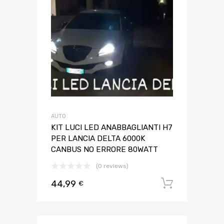
AUTO
KIT LUCI LED ANABBAGLIANTI H7
PER LANCIA DELTA 6000K
CANBUS NO ERRORE 80WATT
(0 reviews)
44,99
Aggiungi 
€