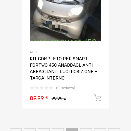
AUTO
KIT COMPLETO PER SMART
FORTWO 450 ANABBAGLIANTI
ABBAGLIANTI LUCI POSIZIONE +
TARGA INTERNO
(0 reviews)
89,99
Aggiungi 
€
99,99
€