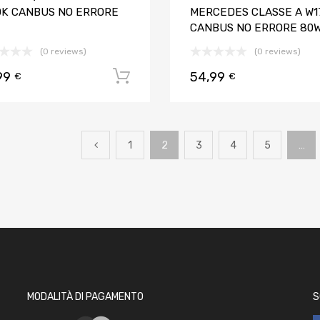
0K CANBUS NO ERRORE
MERCEDES CLASSE A W1
CANBUS NO ERRORE 80
(0 reviews)
(0 reviews)
99
54,99
Aggiungi al carrello
€
€
1
2
3
4
5
…
MODALITÀ DI PAGAMENTO
S