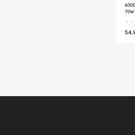
600
70W
54,