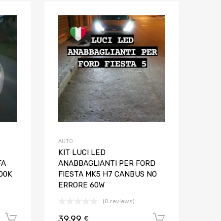
Aggiungi ai preferiti
Aggiungi ai pref
Aggiungi al confronto
Aggiungi al confron
AUTO
KIT LUCI LED
FA
ANABBAGLIANTI PER FORD
00K
FIESTA MK5 H7 CANBUS NO
ERRORE 60W
(0 reviews)
39,99
Aggiungi al carrello
Aggiungi al
€