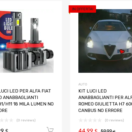
IN OFFERTA!
Aggiungi ai preferiti
Aggiungi al confronto
AUTO
LUCI LED PER ALFA FIAT
KIT LUCI LED
D ANABBAGLIANTI
ANABBAGLIANTI PER AL
1/H11 18 MILA LUMEN NO
ROMEO GIULIETTA H7 60
ORE
CANBUS NO ERRORE
(0 reviews)
(0 reviews)
99
44,99
Aggiungi al carrello
€
€
59,99
€