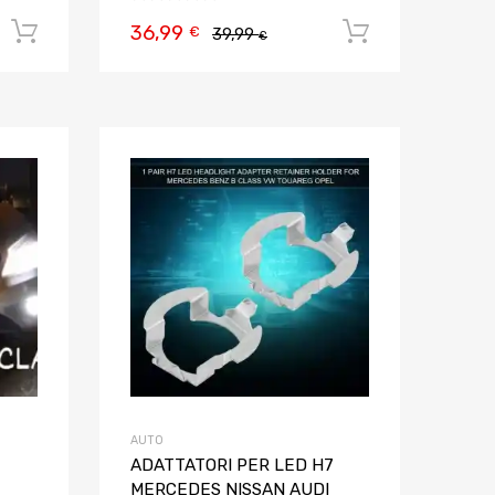
36,99
Aggiungi al carrello
Aggiungi al
€
39,99
€
Aggiungi ai preferiti
Aggiungi ai pref
Aggiungi al confronto
Aggiungi al confron
AUTO
ADATTATORI PER LED H7
MERCEDES NISSAN AUDI