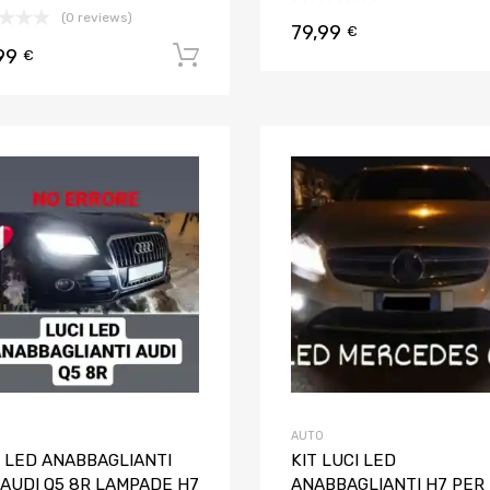
(0 reviews)
79,99
€
99
Aggiungi al carrello
€
Aggiungi ai preferiti
Aggiungi al confronto
AUTO
I LED ANABBAGLIANTI
KIT LUCI LED
 AUDI Q5 8R LAMPADE H7
ANABBAGLIANTI H7 PER