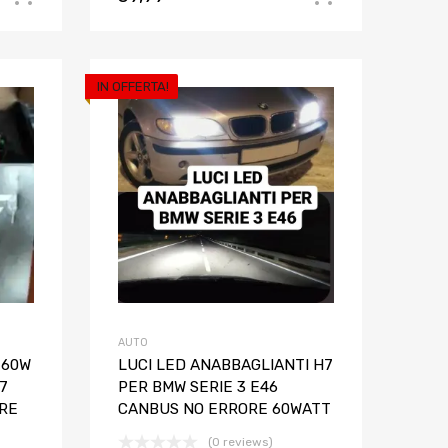
IN OFFERTA!
Aggiungi ai preferiti
Aggiungi ai pref
Aggiungi al confronto
Aggiungi al confron
AUTO
 60W
LUCI LED ANABBAGLIANTI H7
7
PER BMW SERIE 3 E46
RE
CANBUS NO ERRORE 60WATT
(0 reviews)