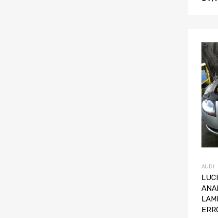
AUDI
LUCI
ANA
LAM
ERR