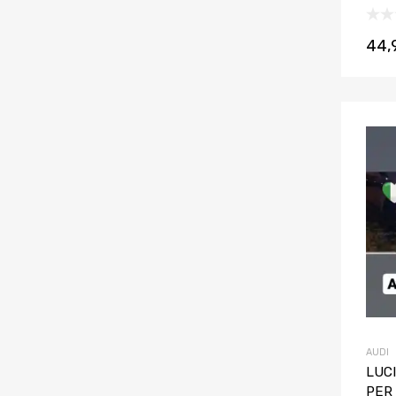
44,
AUDI
LUC
PER