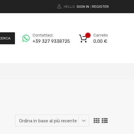
HELLO.
SIGN IN
REGISTER
|
Carrello
Contattaci:
0
CERCA
0,00
€
+39 327 9338725