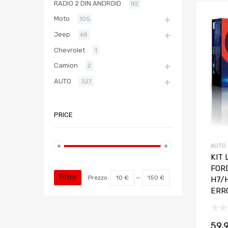
RADIO 2 DIN ANDROID
82
Moto
105
Jeep
68
Chevrolet
1
Camion
2
AUTO
327
PRICE
AUTO
KIT 
FOR
Filtro
Prezzo:
10 €
—
150 €
H7/H
ERR
59,