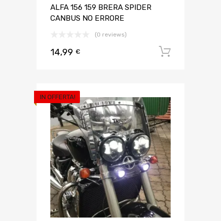
ALFA 156 159 BRERA SPIDER
CANBUS NO ERRORE
(0 reviews)
14,99
Aggiungi 
€
IN OFFERTA!