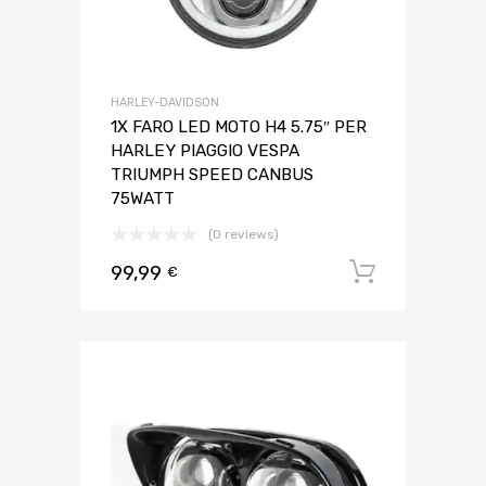
HARLEY-DAVIDSON
1X FARO LED MOTO H4 5.75″ PER
HARLEY PIAGGIO VESPA
TRIUMPH SPEED CANBUS
75WATT
(0 reviews)
99,99
Aggiungi 
€