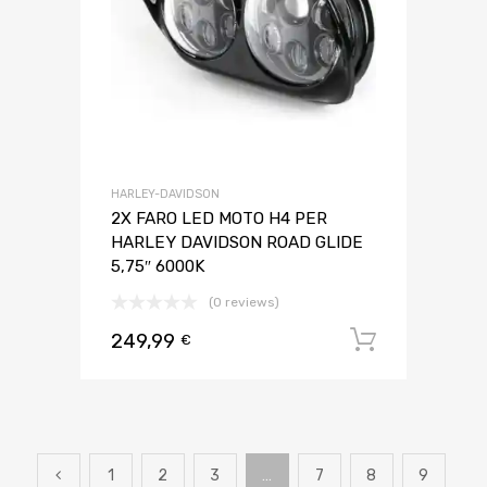
HARLEY-DAVIDSON
2X FARO LED MOTO H4 PER
HARLEY DAVIDSON ROAD GLIDE
5,75″ 6000K
(0 reviews)
249,99
Aggiungi 
€
1
2
3
…
7
8
9