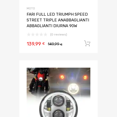
MOTO
FARI FULL LED TRIUMPH SPEED
STREET TRIPLE ANABBAGLIANTI
ABBAGLIANTI DIURNA 90W
(0 reviews)
139,99
Aggiungi 
€
149,99
€