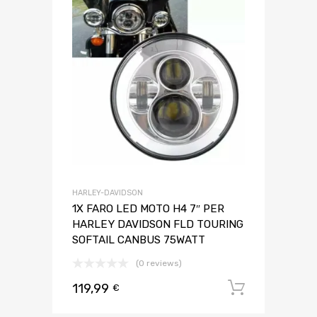
HARLEY-DAVIDSON
1X FARO LED MOTO H4 7″ PER
HARLEY DAVIDSON FLD TOURING
SOFTAIL CANBUS 75WATT
(0 reviews)
119,99
Aggiungi 
€