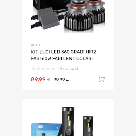
AUTO
KIT LUCI LED 360 GRADI HIR2
FARI 60W FARI LENTICOLARI
(0 reviews)
89,99
Aggiungi 
€
99,99
€