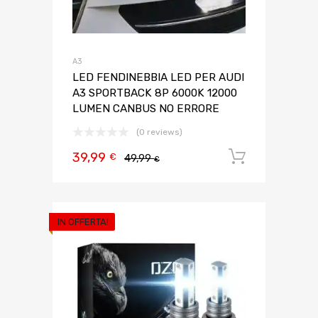
A3
LED FENDINEBBIA LED PER AUDI
A3 SPORTBACK 8P 6000K 12000
LUMEN CANBUS NO ERRORE
(0 reviews)
39,99
Aggiungi 
€
49,99
€
IN OFFERTA!