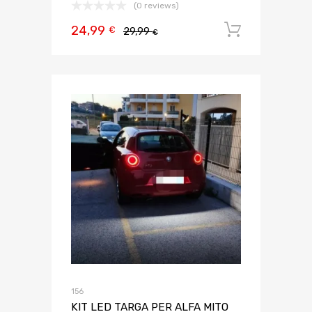
(0 reviews)
24,99
Aggiungi 
€
29,99
€
156
KIT LED TARGA PER ALFA MITO