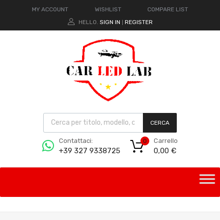
MY ACCOUNT
WISHLIST
COMPARE LIST
HELLO.
SIGN IN
REGISTER
|
CERCA
Carrello
Contattaci:
0
0,00
€
+39 327 9338725