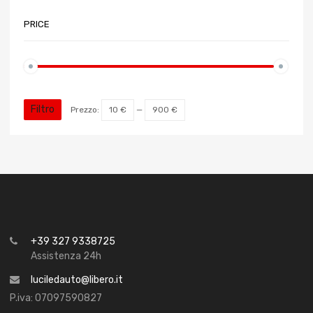
PRICE
Filtro
Prezzo:
10 €
—
900 €
+39 327 9338725
Assistenza 24h
luciledauto@libero.it
P.iva: 07097590827