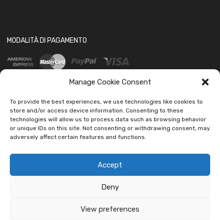
MODALITÀ DI PAGAMENTO
Manage Cookie Consent
To provide the best experiences, we use technologies like cookies to
store and/or access device information. Consenting to these
technologies will allow us to process data such as browsing behavior
SOCIAL
or unique IDs on this site. Not consenting or withdrawing consent, may
adversely affect certain features and functions.
Accept
Deny
Copyright ©
2026
Ledautoshop Auto Parts | Icons made by
Freepik
from
www.flaticon.com
View preferences
car led lab Tantissimi prodotti per auto e moto.
Ignora