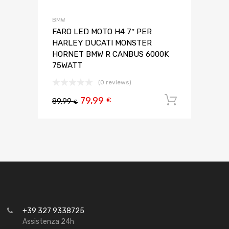
BMW
FARO LED MOTO H4 7″ PER
HARLEY DUCATI MONSTER
HORNET BMW R CANBUS 6000K
75WATT
(0 reviews)
79,99
Aggiungi 
€
89,99
€
+39 327 9338725
Assistenza 24h