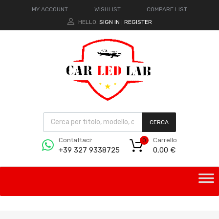
MY ACCOUNT
WISHLIST
COMPARE LIST
HELLO.
SIGN IN
REGISTER
|
CERCA
Carrello
Contattaci:
0
0,00
€
+39 327 9338725