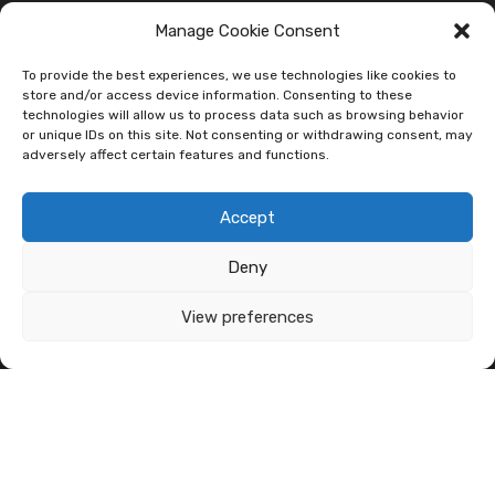
luciledauto@libero.it
Manage Cookie Consent
P.iva: 07097590827
To provide the best experiences, we use technologies like cookies to
store and/or access device information. Consenting to these
technologies will allow us to process data such as browsing behavior
or unique IDs on this site. Not consenting or withdrawing consent, may
adversely affect certain features and functions.
MODALITÀ DI PAGAMENTO
Accept
Deny
View preferences
SOCIAL