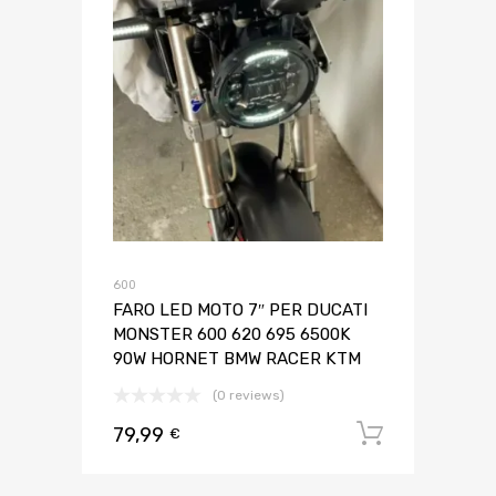
600
FARO LED MOTO 7″ PER DUCATI
MONSTER 600 620 695 6500K
90W HORNET BMW RACER KTM
(0 reviews)
79,99
Aggiungi 
€