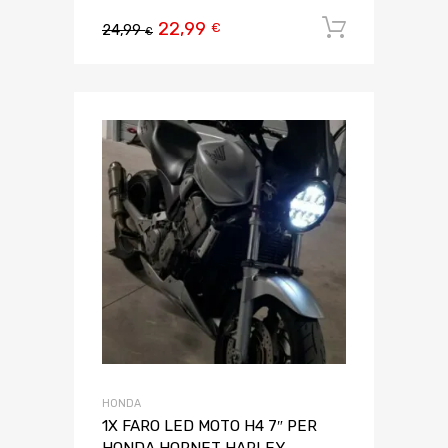
22,99
Aggiungi 
€
24,99
€
HONDA
1X FARO LED MOTO H4 7″ PER