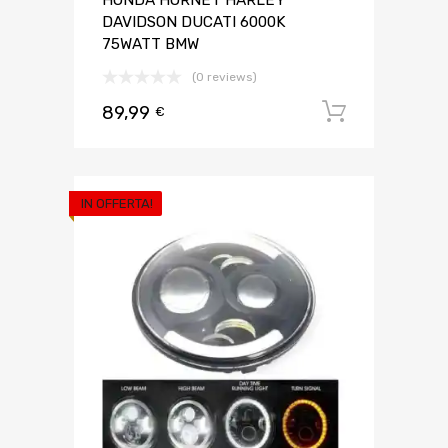
HONDA HORNET HARLEY
DAVIDSON DUCATI 6000K
75WATT BMW
(0 reviews)
89,99
Aggiungi 
€
IN OFFERTA!