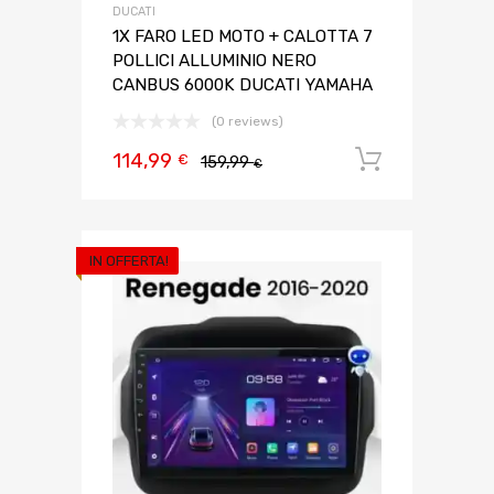
DUCATI
1X FARO LED MOTO + CALOTTA 7
POLLICI ALLUMINIO NERO
CANBUS 6000K DUCATI YAMAHA
(0 reviews)
114,99
Aggiungi 
€
159,99
€
IN OFFERTA!