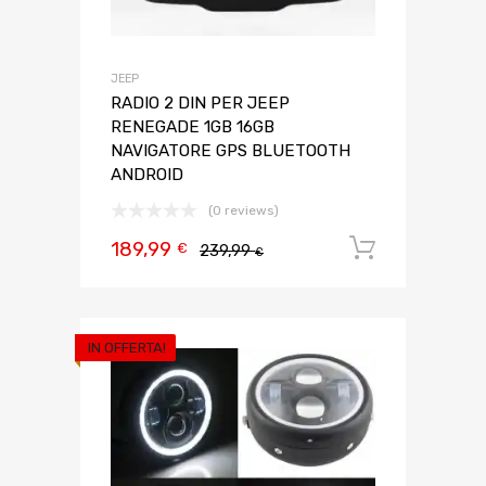
JEEP
RADIO 2 DIN PER JEEP
RENEGADE 1GB 16GB
NAVIGATORE GPS BLUETOOTH
ANDROID
(0 reviews)
189,99
Aggiungi 
€
239,99
€
IN OFFERTA!