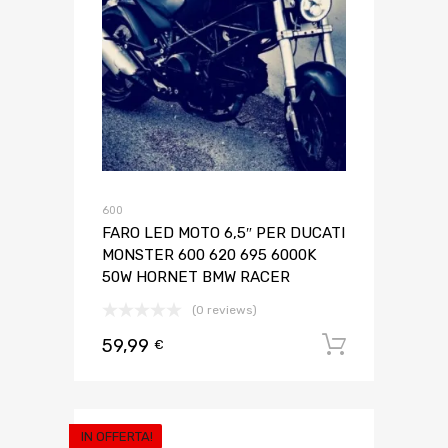
600
FARO LED MOTO 6,5″ PER DUCATI
MONSTER 600 620 695 6000K
50W HORNET BMW RACER
(0 reviews)
59,99
Aggiungi 
€
IN OFFERTA!