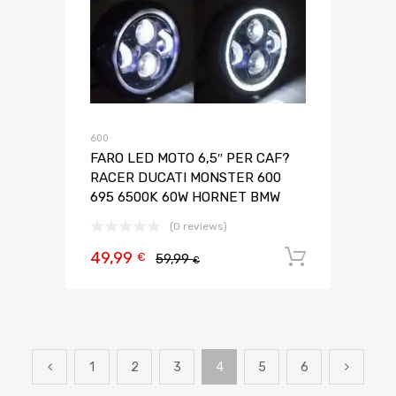
600
FARO LED MOTO 6,5″ PER CAF?
RACER DUCATI MONSTER 600
695 6500K 60W HORNET BMW
(0 reviews)
49,99
Aggiungi 
€
59,99
€
1
2
3
4
5
6