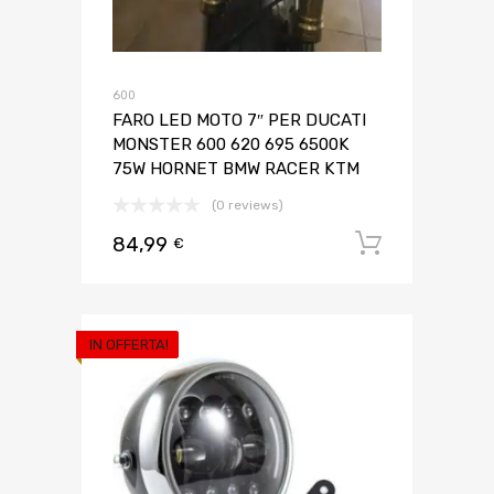
600
FARO LED MOTO 7″ PER DUCATI
MONSTER 600 620 695 6500K
75W HORNET BMW RACER KTM
(0 reviews)
84,99
Aggiungi 
€
IN OFFERTA!