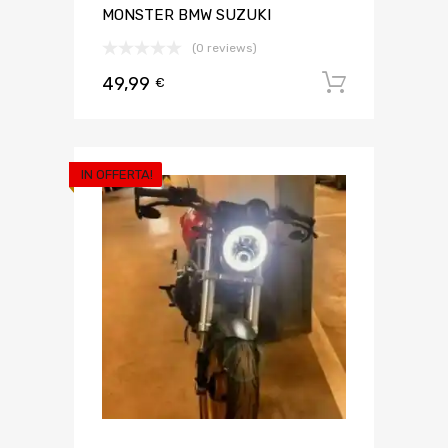
MONSTER BMW SUZUKI
(0 reviews)
49,99
Aggiungi 
€
IN OFFERTA!