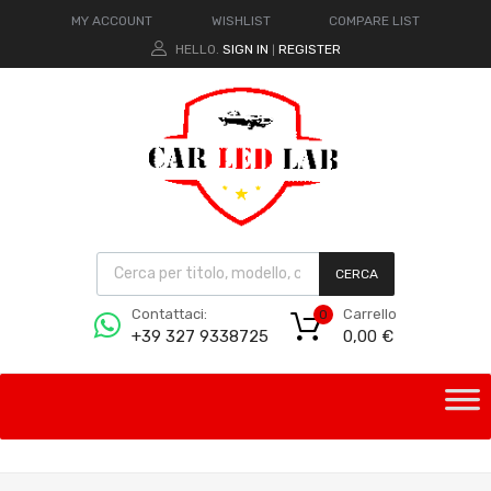
MY ACCOUNT
WISHLIST
COMPARE LIST
HELLO.
SIGN IN
REGISTER
|
CERCA
Carrello
Contattaci:
0
0,00
€
+39 327 9338725