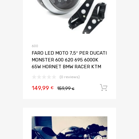
600
FARO LED MOTO 7,5″ PER DUCATI
MONSTER 600 620 695 6000K
65W HORNET BMW RACER KTM
(0 reviews)
149,99
Aggiungi 
€
159,99
€