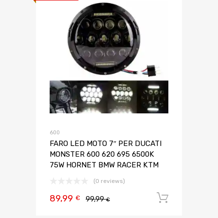
600
FARO LED MOTO 7″ PER DUCATI
MONSTER 600 620 695 6500K
75W HORNET BMW RACER KTM
(0 reviews)
89,99
Aggiungi 
€
99,99
€