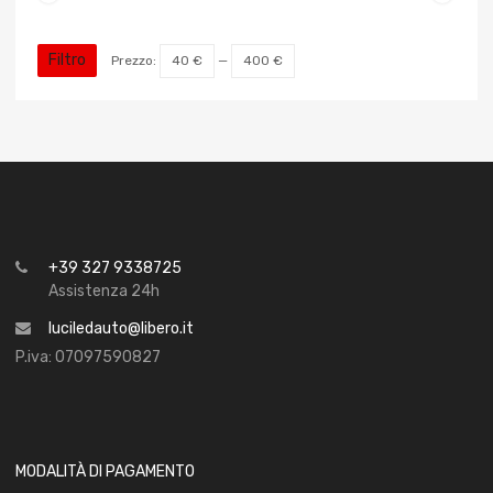
Filtro
Prezzo:
40 €
—
400 €
+39 327 9338725
Assistenza 24h
luciledauto@libero.it
P.iva: 07097590827
MODALITÀ DI PAGAMENTO