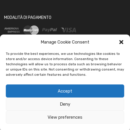
MODALITÀ DI PAGAMENTO
Manage Cookie Consent
To provide the best experiences, we use technologies like cookies to
store and/or access device information. Consenting to these
technologies will allow us to process data such as browsing behavior
SOCIAL
or unique IDs on this site. Not consenting or withdrawing consent, may
adversely affect certain features and functions.
Accept
Deny
Copyright ©
2026
Ledautoshop Auto Parts | Icons made by
Freepik
from
www.flaticon.com
View preferences
car led lab Tantissimi prodotti per auto e moto.
Ignora