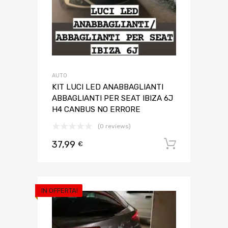
AUTO
KIT LUCI LED ANABBAGLIANTI
ABBAGLIANTI PER SEAT IBIZA 6J
H4 CANBUS NO ERRORE
(0 reviews)
37,99
Aggiungi 
€
IN OFFERTA!