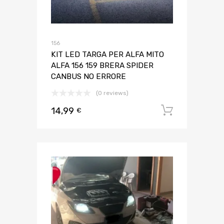
156
KIT LED TARGA PER ALFA MITO
ALFA 156 159 BRERA SPIDER
CANBUS NO ERRORE
(0 reviews)
14,99
Aggiungi 
€