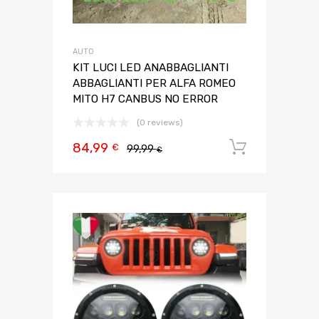
AUTO
KIT LUCI LED ANABBAGLIANTI
ABBAGLIANTI PER ALFA ROMEO
MITO H7 CANBUS NO ERROR
(0 reviews)
84,99
Aggiungi 
€
99,99
€