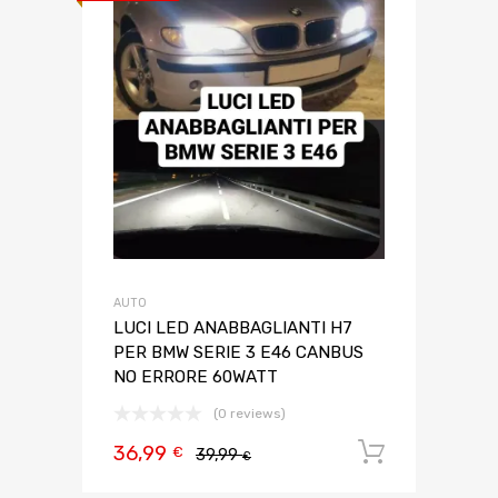
AUTO
LUCI LED ANABBAGLIANTI H7
PER BMW SERIE 3 E46 CANBUS
NO ERRORE 60WATT
(0 reviews)
36,99
Aggiungi 
€
39,99
€