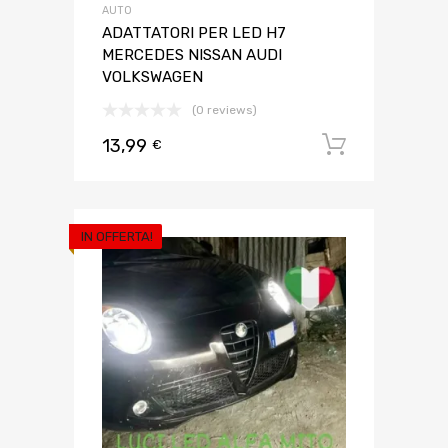
AUTO
ADATTATORI PER LED H7
MERCEDES NISSAN AUDI
VOLKSWAGEN
(0 reviews)
13,99
Aggiungi 
€
IN OFFERTA!