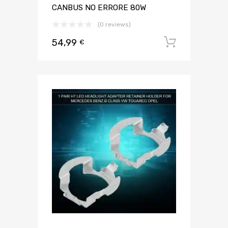
CANBUS NO ERRORE 80W
(0 reviews)
54,99
Aggiungi 
€