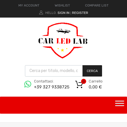
MY ACCOUNT
WISHLIST
COMPARE LIST
HELLO.
SIGN IN
REGISTER
|
CERCA
Carrello
Contattaci:
0
0,00
€
+39 327 9338725