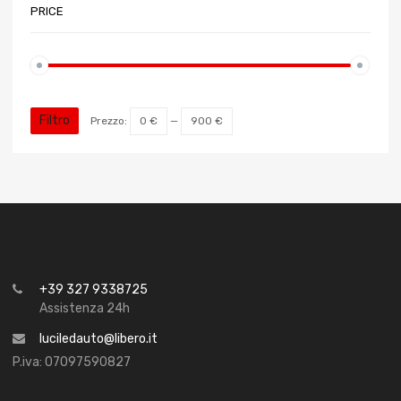
PRICE
Filtro
Prezzo:
0 €
—
900 €
+39 327 9338725
Assistenza 24h
luciledauto@libero.it
P.iva: 07097590827