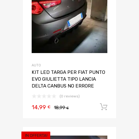
AUTO
KIT LED TARGA PER FIAT PUNTO
EVO GIULIETTA TIPO LANCIA
DELTA CANBUS NO ERRORE
(0 reviews)
14,99
Aggiungi 
€
18,99
€
IN OFFERTA!