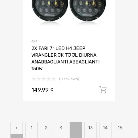
4X4
2X FARI 7″ LED H4 JEEP
WRANGLER JK TJ JL DIURNA
ANABBAGLIANTI ABBAGLIANTI
150W
(0 reviews)
149,99
Aggiungi 
€
1
2
3
…
13
14
15