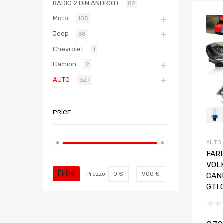
RADIO 2 DIN ANDROID
82
Moto
105
Jeep
68
Chevrolet
1
Camion
2
AUTO
327
PRICE
AUTO
FAR
VOL
Filtro
Prezzo:
0 €
—
900 €
CAN
GTI