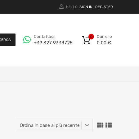
HELLO.
SIGN IN
REGISTER
|
Carrello
Contattaci:
0
CERCA
0,00
€
+39 327 9338725