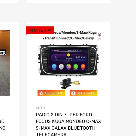
IN OFFERTA!
Aggiungi ai preferiti
Aggiungi ai pref
Aggiungi al confronto
Aggiungi al confron
AUTO
RADIO 2 DIN 7″ PER FORD
RD
FOCUS KUGA MONDEO C-MAX
 NO
S-MAX GALAX BLUETOOTH
TELECAMERA