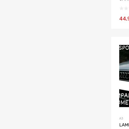
44,
A3
LAM