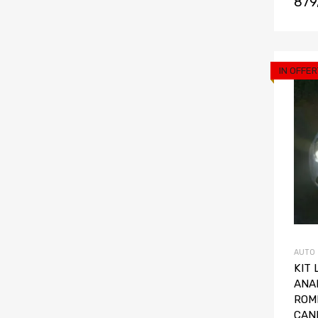
879
IN OFFER
AUTO
KIT 
ANA
ROM
CAN