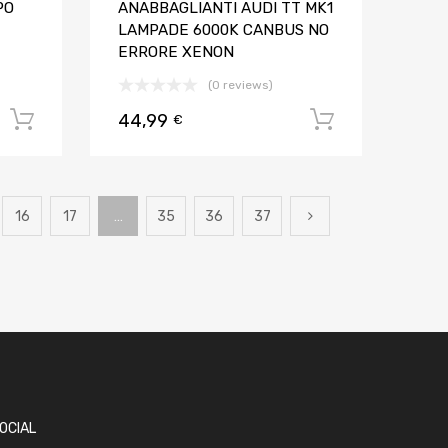
PO
ANABBAGLIANTI AUDI TT MK1
LAMPADE 6000K CANBUS NO
ERRORE XENON
(0 reviews)
44,99
Aggiungi al carrello
Aggiungi al
€
16
17
…
35
36
37
OCIAL