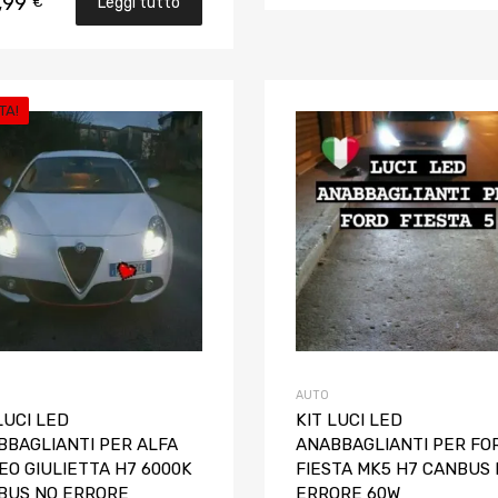
,99
€
Leggi tutto
TA!
Aggiungi ai preferiti
Aggiungi al confronto
AUTO
LUCI LED
KIT LUCI LED
BBAGLIANTI PER ALFA
ANABBAGLIANTI PER FO
EO GIULIETTA H7 6000K
FIESTA MK5 H7 CANBUS
BUS NO ERRORE
ERRORE 60W