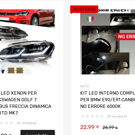
IN OFFERTA!
Aggiungi ai preferiti
Aggiungi al confronto
AUTO
I LED XENON PER
KIT LED INTERNO COMP
KSWAGEN GOLF 7
PER BMW E90/E91 CANB
BUS FRECCIA DINAMICA
NO ERRORE 6000K
 GTD MK7
(0 reviews)
(0 reviews)
22,99
€
26,99
€