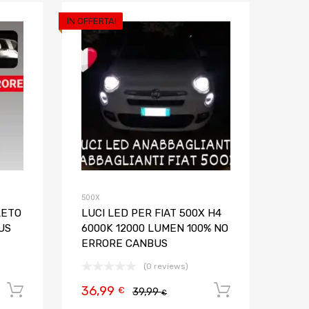
IN OFFERTA!
Aggiungi ai preferiti
Aggiungi ai pref
Aggiungi al confronto
Aggiungi al confron
500X
LETO
LUCI LED PER FIAT 500X H4
US
6000K 12000 LUMEN 100% NO
ERRORE CANBUS
(0 reviews)
36,99
Aggiungi al carrello
Aggiungi al
€
39,99
€