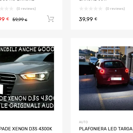
(0 reviews)
(0 reviews)
99
39,99
Aggiungi al carrello
€
€
59,99
€
Aggiungi ai preferiti
Aggiungi al confronto
AUTO
PADE XENON D3S 4300K
PLAFONIERA LED TARGA