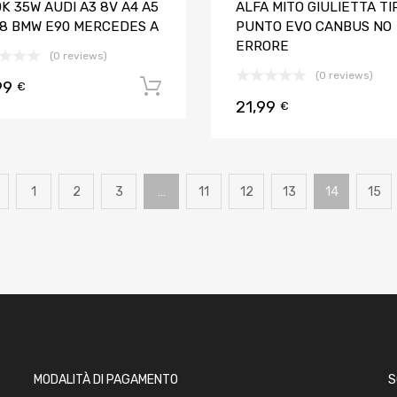
K 35W AUDI A3 8V A4 A5
ALFA MITO GIULIETTA TI
A8 BMW E90 MERCEDES A
PUNTO EVO CANBUS NO
ERRORE
(0 reviews)
(0 reviews)
99
Aggiungi al carrello
€
21,99
€
1
2
3
…
11
12
13
14
15
MODALITÀ DI PAGAMENTO
S