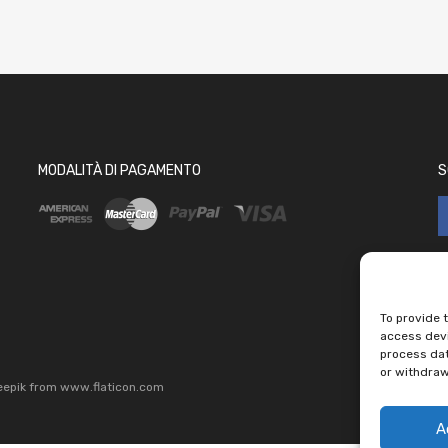
MODALITÀ DI PAGAMENTO
S
To provide 
access devi
process dat
or withdraw
eepik
from
www.flaticon.com
A