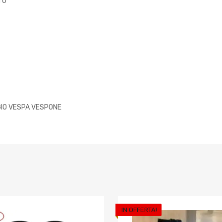
TO
GIO VESPA VESPONE
IN OFFERTA!
riti
Aggiungi ai preferiti