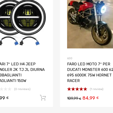
o
Aggiungi al confronto
600
ARI 7″ LED H4 JEEP
FARO LED MOTO 7″ PER
NGLER JK TJ JL DIURNA
DUCATI MONSTER 600 6
BBAGLIANTI
695 6000K 75W HORNET
AGLIANTI 150W
RACER
(0 reviews)
(1 review)
Valutato
,99
84,99
 carrello
Aggiungi al carrello
€
€
109,99
5.00
su 5
€