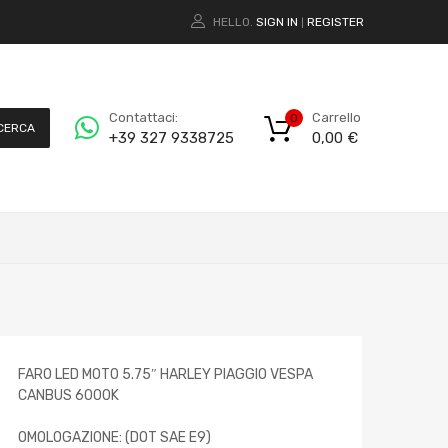
HELLO.
SIGN IN
REGISTER
|
Carrello
Contattaci:
0
CERCA
0,00
€
+39 327 9338725
FARO LED MOTO 5.75″ HARLEY PIAGGIO VESPA
CANBUS 6000K
OMOLOGAZIONE: (DOT SAE E9)