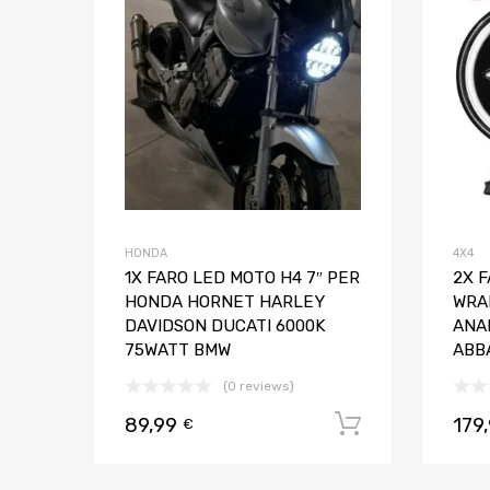
Aggiungi al confront
HONDA
4X4
1X FARO LED MOTO H4 7″ PER
2X F
HONDA HORNET HARLEY
WRA
DAVIDSON DUCATI 6000K
ANA
75WATT BMW
ABB
(0 reviews)
89,99
179
Aggiungi al
€