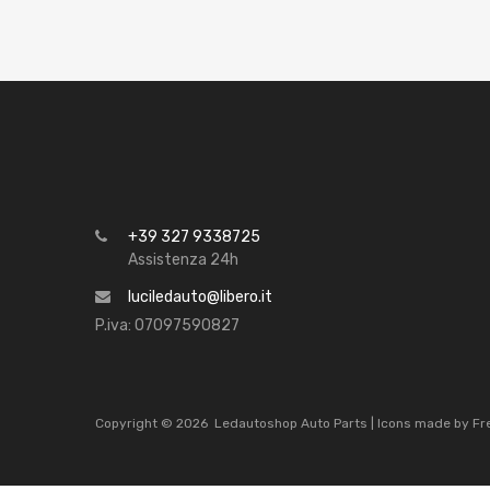
+39 327 9338725
Assistenza 24h
luciledauto@libero.it
P.iva: 07097590827
Copyright ©
2026
Ledautoshop Auto Parts | Icons made by
Fr