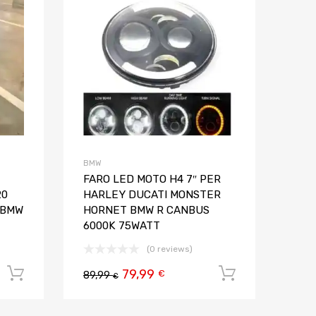
Aggiungi al confronto
Aggiungi al confron
BMW
FARO LED MOTO H4 7″ PER
20
HARLEY DUCATI MONSTER
 BMW
HORNET BMW R CANBUS
6000K 75WATT
(0 reviews)
79,99
Aggiungi al carrello
Aggiungi al
€
89,99
€