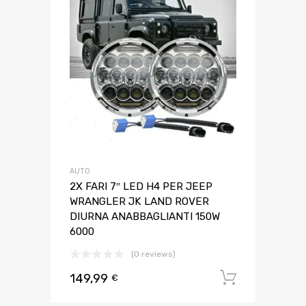
AUTO
2X FARI 7″ LED H4 PER JEEP
WRANGLER JK LAND ROVER
DIURNA ANABBAGLIANTI 150W
6000
(0 reviews)
149,99
Aggiungi 
€