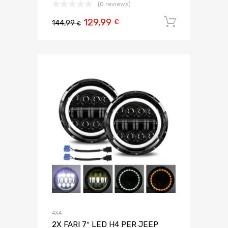
(0 reviews)
129,99
Aggiungi 
€
144,99
€
4X4
2X FARI 7″ LED H4 PER JEEP