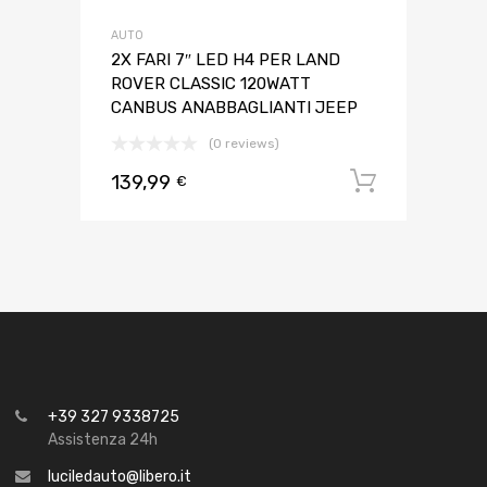
AUTO
2X FARI 7″ LED H4 PER LAND
ROVER CLASSIC 120WATT
CANBUS ANABBAGLIANTI JEEP
(0 reviews)
139,99
Aggiungi 
€
+39 327 9338725
Assistenza 24h
luciledauto@libero.it