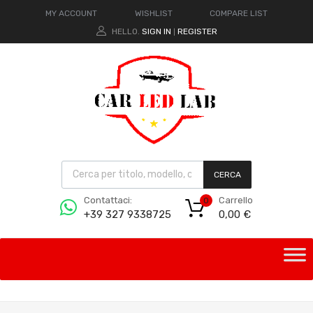
MY ACCOUNT
WISHLIST
COMPARE LIST
HELLO.
SIGN IN
REGISTER
|
CERCA
Carrello
Contattaci:
0
0,00
€
+39 327 9338725