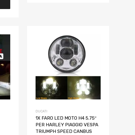
Aggiungi ai preferiti
Aggiungi ai pref
Aggiungi al confronto
Aggiungi al confron
DUCATI
1X FARO LED MOTO H4 5.75″
PER HARLEY PIAGGIO VESPA
TRIUMPH SPEED CANBUS