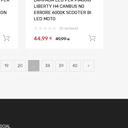
 PER
LAMPADA LED PER PIAGGIO
LIBERTY H4 CANBUS NO
SON
ERRORE 6000K SCOOTER BI
LED MOTO
(0 reviews)
44,99
Aggiungi al carrello
Aggiungi al
€
49,99
€
19
20
…
38
39
40
OCIAL