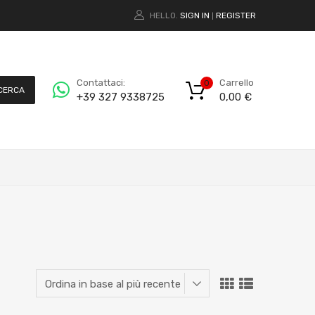
HELLO.
SIGN IN
REGISTER
|
Carrello
Contattaci:
0
CERCA
0,00
€
+39 327 9338725