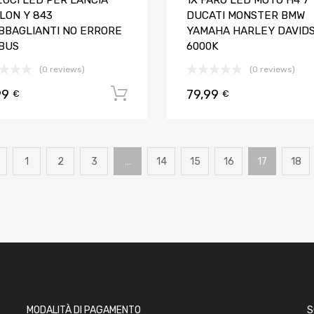
LUCI LED PER LANCIA
1X FARO LED MOTO H4 7″
LON Y 843
DUCATI MONSTER BMW
BBAGLIANTI NO ERRORE
YAMAHA HARLEY DAVID
BUS
6000K
(0 reviews)
(0 reviews)
99
79,99
Aggiungi al carrello
€
€
1
2
3
…
14
15
16
17
18
MODALITÀ DI PAGAMENTO
S