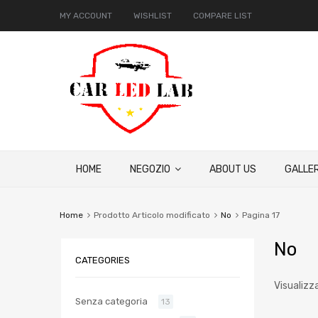
MY ACCOUNT
WISHLIST
COMPARE LIST
HOME
NEGOZIO
ABOUT US
GALLER
Home
Prodotto Articolo modificato
No
Pagina 17
No
CATEGORIES
Visualizz
Senza categoria
13