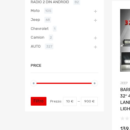
RADIO 2 DIN ANDROID
82
Moto
105
Jeep
68
Chevrolet
1
Camion
2
AUTO
327
PRICE
JEEP
BAR
32″
Filtro
Prezzo:
10 €
—
900 €
LAN
LIG
139