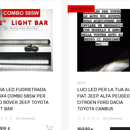
IN OFFERTA!
Aggiungi ai preferiti
Aggiungi al confronto
AUTO
RA LED FUORISTRADA
LUCI LED PER LA TUA A
 4X4 COMBO 585W PER
FIAT JEEP ALFA PEUGE
D ROVER JEEP TOYOTA
CITROEN FORD DACIA
HT BAR
TOYOTA CANBUS
(0 reviews)
(0 reviews)
,99
Aggiungi al carrello
€
159,99
€