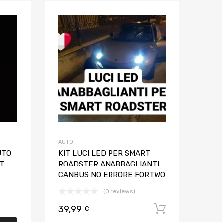
Aggiungi ai preferiti
Aggiungi ai pref
Aggiungi al confronto
Aggiungi al confron
AUTO
UTO
KIT LUCI LED PER SMART
OT
ROADSTER ANABBAGLIANTI
CANBUS NO ERRORE FORTWO
(0 reviews)
39,99
Aggiungi al
€