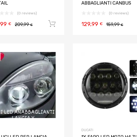
TAIL
ABBAGLIANTI CANBUS
(0 reviews)
(0 reviews)
,99
129,99
Aggiungi al carrello
€
€
209,99
159,99
€
€
Aggiungi ai preferiti
Aggiungi al confronto
DUCATI