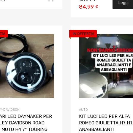
Leggi
84,99
€
tutto
TA!
IN OFFERTA!
Aggiungi ai preferiti
Aggiungi al confronto
Y-DAVIDSON
AUTO
FARI LED DAYMAKER PER
KIT LUCI LED PER ALFA
LEY DAVIDSON ROAD
ROMEO GIULIETTA H7 H1
 MOTO H4 7″ TOURING
ANABBAGLIANTI