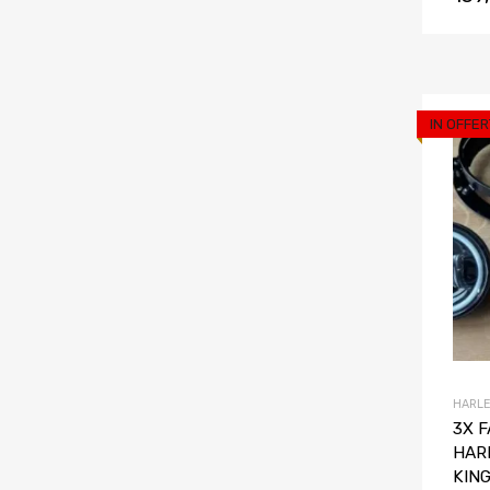
IN OFFER
HARLE
3X 
HAR
KING