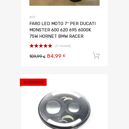
600
FARO LED MOTO 7″ PER DUCATI
MONSTER 600 620 695 6000K
75W HORNET BMW RACER
(1 review)
Valutato
84,99
Aggiungi 
€
109,99
5.00
su 5
€
IN OFFERTA!