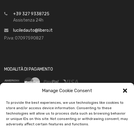
+39 327 9338725
Assistenza 24h
luciledauto@libero.it
P.iva: 07097590827
MODALITÀ DI PAGAMENTO
Manage Cookie Consent
To provide the best experiences, we use technologies like cookies to
store and/or access device information. Consenting to these
technologies will allow us to process data such as browsing behavior
or unique IDs on this site. Not consenting or withdrawing consent, may
SOCIAL
adversely affect certain features and functions.