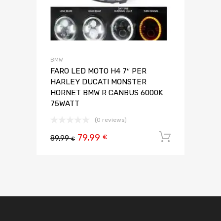
BMW
FARO LED MOTO H4 7″ PER
HARLEY DUCATI MONSTER
HORNET BMW R CANBUS 6000K
75WATT
(0 reviews)
79,99
Aggiungi 
€
89,99
€