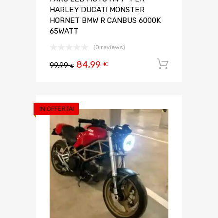
HARLEY DUCATI MONSTER
HORNET BMW R CANBUS 6000K
65WATT
(0 reviews)
84,99
Aggiungi 
€
99,99
€
IN OFFERTA!