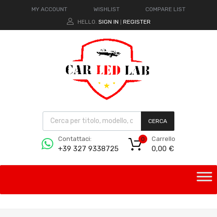
MY ACCOUNT
WISHLIST
COMPARE LIST
HELLO.
SIGN IN
REGISTER
|
CERCA
Carrello
Contattaci:
0
0,00
€
+39 327 9338725