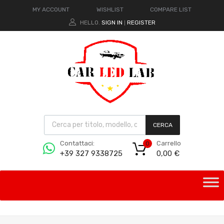
MY ACCOUNT
WISHLIST
COMPARE LIST
HELLO.
SIGN IN
REGISTER
|
CERCA
Carrello
Contattaci:
0
0,00
€
+39 327 9338725