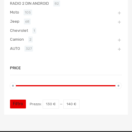
RADIO 2 DIN ANDROID
82
Moto
105
Jeep
68
Chevrolet
1
Camion
2
AUTO
327
PRICE
Filtro
Prezzo:
130 €
—
140 €