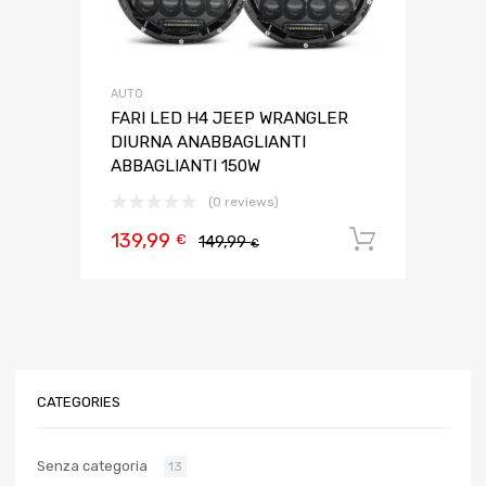
AUTO
FARI LED H4 JEEP WRANGLER
DIURNA ANABBAGLIANTI
ABBAGLIANTI 150W
(0 reviews)
139,99
Aggiungi 
€
149,99
€
CATEGORIES
Senza categoria
13