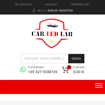
MY ACCOUNT
WISHLIST
COMPARE LIST
HELLO.
SIGN IN
REGISTER
|
CERCA
Carrello
Contattaci:
0
0,00
€
+39 327 9338725