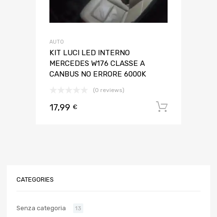
AUTO
KIT LUCI LED INTERNO
MERCEDES W176 CLASSE A
CANBUS NO ERRORE 6000K
(0 reviews)
17,99
Aggiungi 
€
CATEGORIES
Senza categoria
13