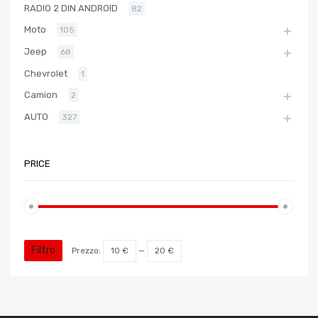
RADIO 2 DIN ANDROID
82
Moto
105
Jeep
68
Chevrolet
1
Camion
2
AUTO
327
PRICE
Filtro
Prezzo:
10 €
—
20 €