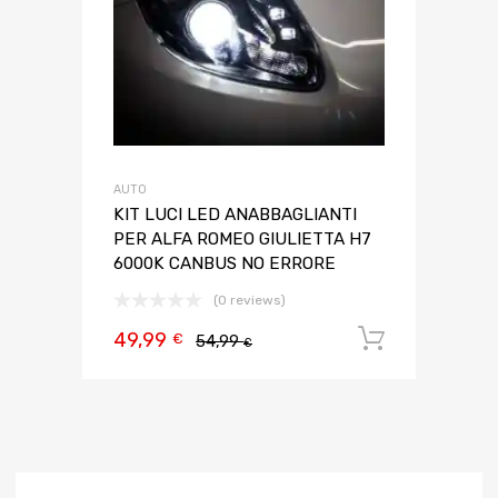
AUTO
KIT LUCI LED ANABBAGLIANTI
PER ALFA ROMEO GIULIETTA H7
6000K CANBUS NO ERRORE
(0 reviews)
49,99
Aggiungi 
€
54,99
€