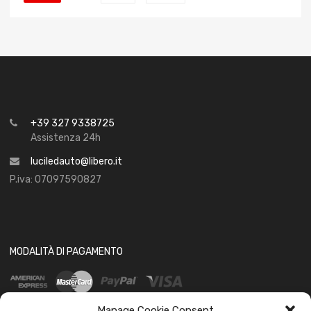
+39 327 9338725
Assistenza 24h
luciledauto@libero.it
P.iva: 07097590827
MODALITÀ DI PAGAMENTO
Manage Cookie Consent