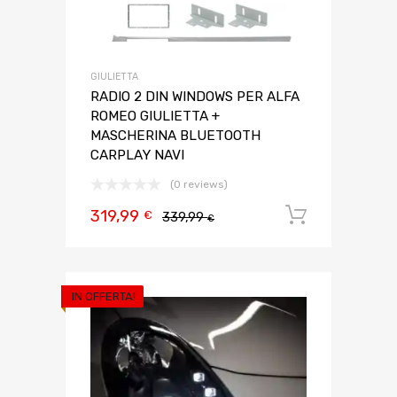
GIULIETTA
RADIO 2 DIN WINDOWS PER ALFA
ROMEO GIULIETTA +
MASCHERINA BLUETOOTH
CARPLAY NAVI
(0 reviews)
319,99
Aggiungi 
€
339,99
€
IN OFFERTA!