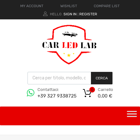
MY ACCOUNT
WISHLIST
COMPARE LIST
HELLO.
SIGN IN
REGISTER
|
CERCA
Carrello
Contattaci:
0
0,00
€
+39 327 9338725