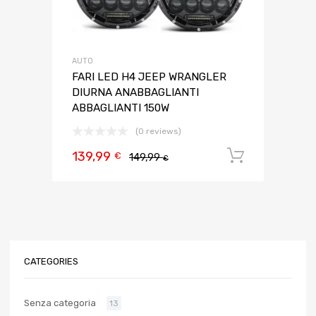
AUTO
FARI LED H4 JEEP WRANGLER
DIURNA ANABBAGLIANTI
ABBAGLIANTI 150W
(0 reviews)
139,99
Aggiungi 
€
149,99
€
CATEGORIES
Senza categoria
13