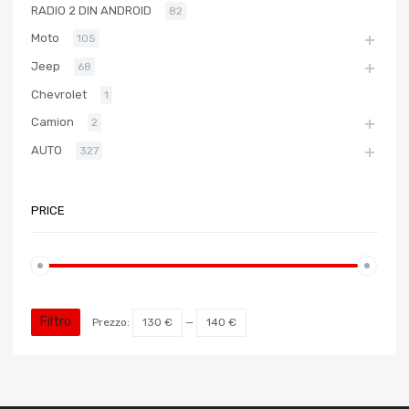
RADIO 2 DIN ANDROID
82
Moto
105
Jeep
68
Chevrolet
1
Camion
2
AUTO
327
PRICE
Filtro
Prezzo:
130 €
—
140 €