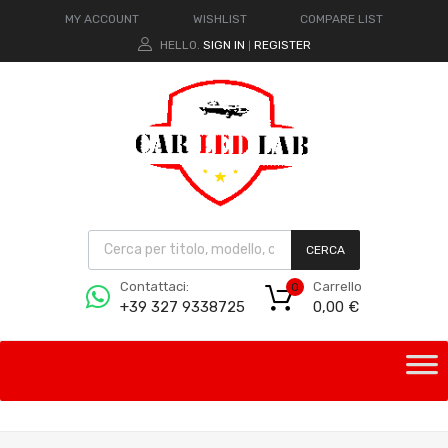
MY ACCOUNT
WISHLIST
COMPARE LIST
HELLO.
SIGN IN
REGISTER
|
CERCA
Carrello
Contattaci:
0
0,00
€
+39 327 9338725