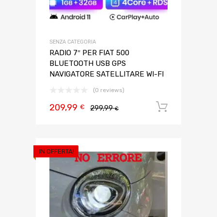
SENZA CATEGORIA
RADIO 7″ PER FIAT 500
BLUETOOTH USB GPS
NAVIGATORE SATELLITARE WI-FI
(0 reviews)
209,99
Aggiungi 
€
299,99
€
IN OFFERTA!