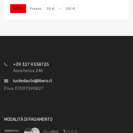
Filtro
Prezzo:
30 €
—
210 €
+39 327 9338725
Assistenza 24h
luciledauto@libero.it
P.iva: 07097590827
MODALITÀ DI PAGAMENTO