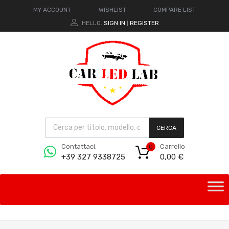
MY ACCOUNT
WISHLIST
COMPARE LIST
HELLO.
SIGN IN
REGISTER
|
CERCA
Carrello
Contattaci:
0
0,00
€
+39 327 9338725