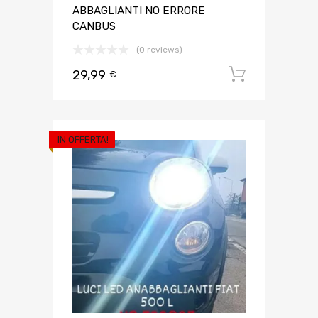
ABBAGLIANTI NO ERRORE
CANBUS
(0 reviews)
29,99
Aggiungi 
€
IN OFFERTA!