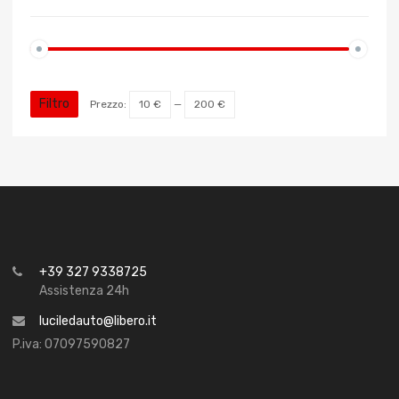
Filtro
Prezzo:
10 €
—
200 €
+39 327 9338725
Assistenza 24h
luciledauto@libero.it
P.iva: 07097590827