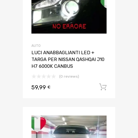
AUTO
LUCI ANABBAGLIANTI LED +
TARGA PER NISSAN QASHQAI J10
H7 6000K CANBUS
(0 reviews)
59,99
Aggiungi 
€