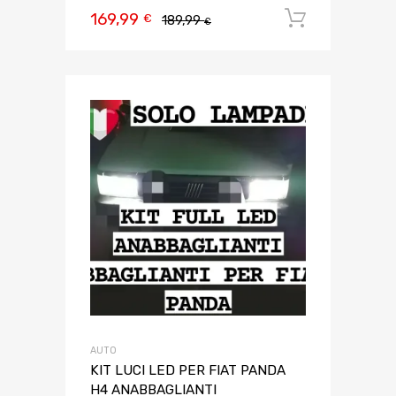
169,99
Aggiungi 
€
189,99
€
AUTO
KIT LUCI LED PER FIAT PANDA
H4 ANABBAGLIANTI