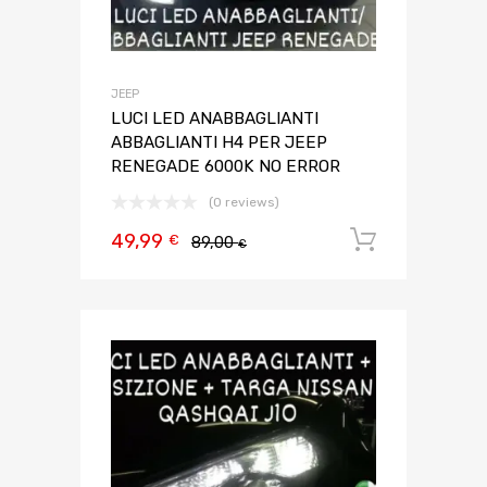
JEEP
LUCI LED ANABBAGLIANTI
ABBAGLIANTI H4 PER JEEP
RENEGADE 6000K NO ERROR
(0 reviews)
49,99
Aggiungi 
€
89,00
€