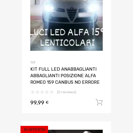
159
KIT FULL LED ANABBAGLIANTI
ABBAGLIANTI POSIZIONE ALFA
ROMEO 159 CANBUS NO ERRORE
(0 reviews)
99,99
Aggiungi 
€
IN OFFERTA!