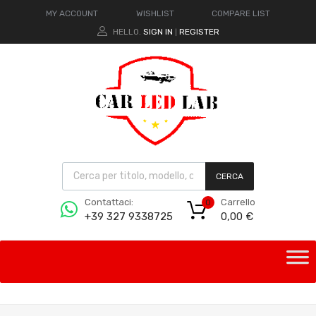
MY ACCOUNT
WISHLIST
COMPARE LIST
HELLO.
SIGN IN
REGISTER
|
CERCA
Carrello
Contattaci:
0
0,00
€
+39 327 9338725