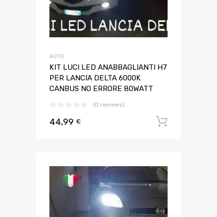
AUTO
KIT LUCI LED ANABBAGLIANTI H7
PER LANCIA DELTA 6000K
CANBUS NO ERRORE 80WATT
(0 reviews)
44,99
Aggiungi 
€