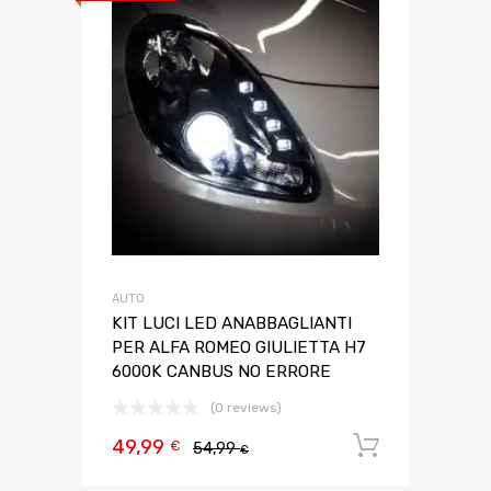
AUTO
KIT LUCI LED ANABBAGLIANTI
PER ALFA ROMEO GIULIETTA H7
6000K CANBUS NO ERRORE
(0 reviews)
49,99
Aggiungi 
€
54,99
€