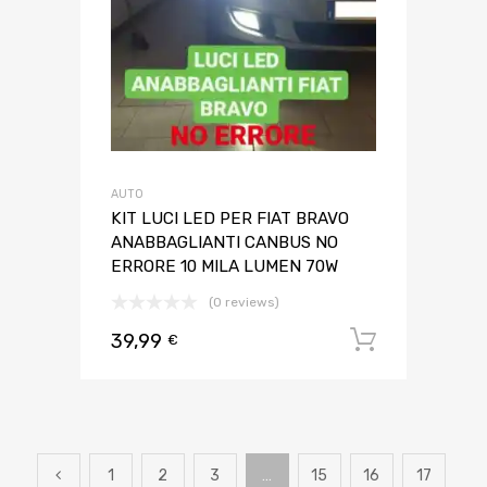
AUTO
KIT LUCI LED PER FIAT BRAVO
ANABBAGLIANTI CANBUS NO
ERRORE 10 MILA LUMEN 70W
(0 reviews)
39,99
Aggiungi 
€
1
2
3
…
15
16
17