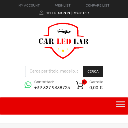
MY ACCOUNT
WISHLIST
COMPARE LIST
HELLO.
SIGN IN
REGISTER
|
CERCA
Carrello
Contattaci:
0
0,00
€
+39 327 9338725