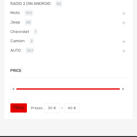
RADIO 2 DIN ANDROID
82
Moto
105
Jeep
68
Chevrolet
1
Camion
2
AUTO
327
PRICE
Filtro
Prezzo:
30 €
—
40 €