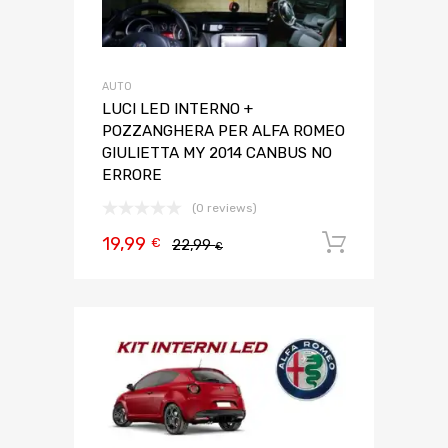
AUTO
LUCI LED INTERNO +
POZZANGHERA PER ALFA ROMEO
GIULIETTA MY 2014 CANBUS NO
ERRORE
(0 reviews)
19,99
Aggiungi 
€
22,99
€