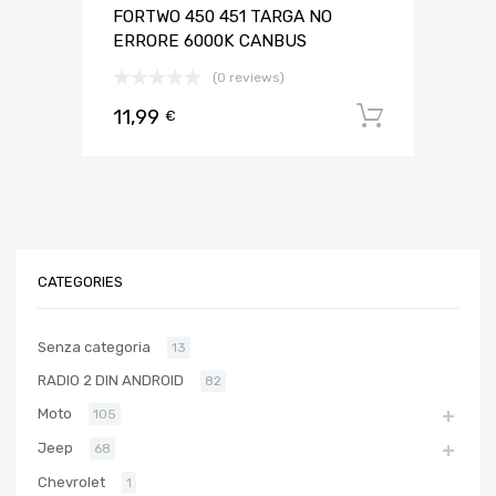
FORTWO 450 451 TARGA NO
ERRORE 6000K CANBUS
(0 reviews)
11,99
Aggiungi 
€
CATEGORIES
Senza categoria
13
RADIO 2 DIN ANDROID
82
Moto
105
Jeep
68
Chevrolet
1