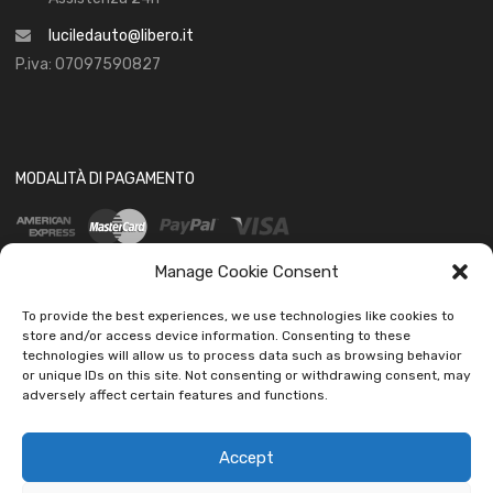
luciledauto@libero.it
P.iva: 07097590827
MODALITÀ DI PAGAMENTO
Manage Cookie Consent
To provide the best experiences, we use technologies like cookies to
store and/or access device information. Consenting to these
technologies will allow us to process data such as browsing behavior
SOCIAL
or unique IDs on this site. Not consenting or withdrawing consent, may
adversely affect certain features and functions.
Accept