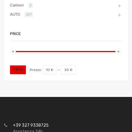
Camion
2
AUTO
327
PRICE
Filtro
Prezzo:
10 €
—
30 €
+39 327 9338725
Assistenza 24h