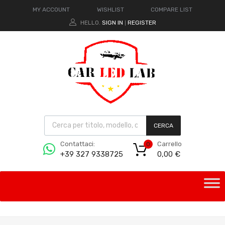
MY ACCOUNT
WISHLIST
COMPARE LIST
HELLO.
SIGN IN
REGISTER
|
CERCA
Carrello
Contattaci:
0
0,00
€
+39 327 9338725