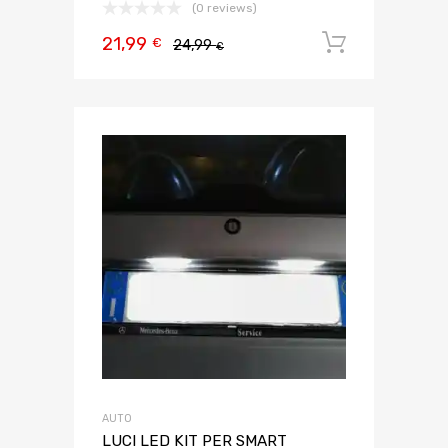
(0 reviews)
21,99
Aggiungi 
€
24,99
€
AUTO
LUCI LED KIT PER SMART