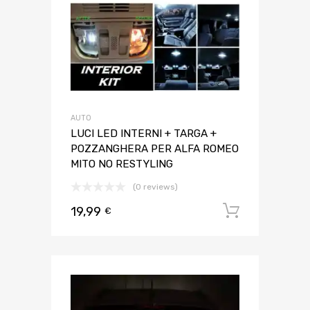
AUTO
LUCI LED INTERNI + TARGA +
POZZANGHERA PER ALFA ROMEO
MITO NO RESTYLING
(0 reviews)
19,99
Aggiungi 
€