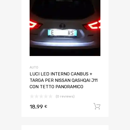
AUTO
LUCI LED INTERNO CANBUS +
TARGA PER NISSAN QASHQAI J11
CON TETTO PANORAMICO
(0 reviews)
18,99
Aggiungi 
€