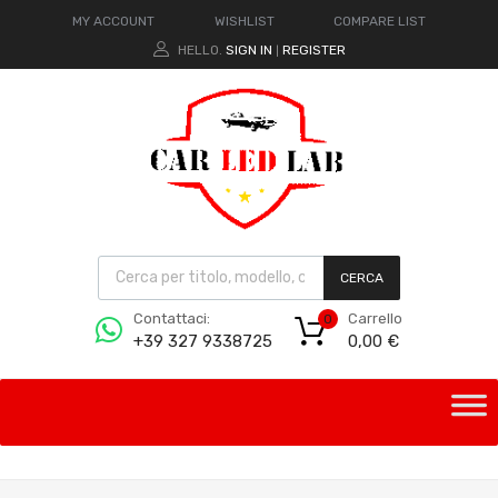
MY ACCOUNT
WISHLIST
COMPARE LIST
HELLO.
SIGN IN
REGISTER
|
CERCA
Carrello
Contattaci:
0
0,00
€
+39 327 9338725