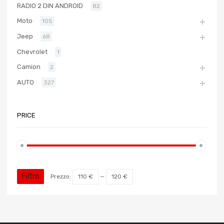
RADIO 2 DIN ANDROID
82
Moto
105
Jeep
68
Chevrolet
1
Camion
2
AUTO
327
PRICE
Filtro
Prezzo:
110 €
—
120 €