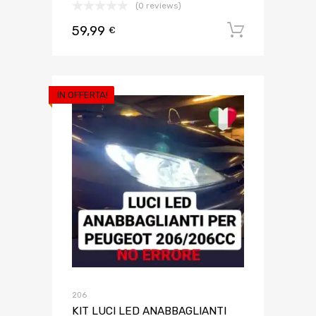
(0 reviews)
59,99
Aggiungi 
€
IN OFFERTA!
206
KIT LUCI LED ANABBAGLIANTI