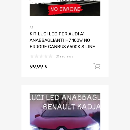
A1
KIT LUCI LED PER AUDI A1
ANABBAGLIANTI H7 100W NO
ERRORE CANBUS 6500K S LINE
(0 reviews)
99,99
Aggiungi 
€