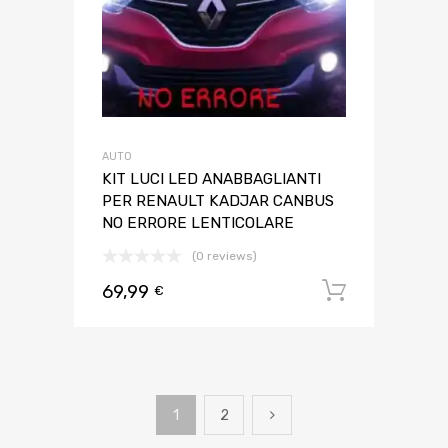
AUTO
KIT LUCI LED ANABBAGLIANTI
PER RENAULT KADJAR CANBUS
NO ERRORE LENTICOLARE
(0 reviews)
69,99
Aggiungi 
€
1
2