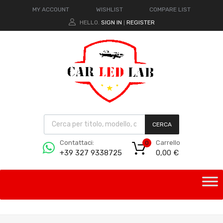
MY ACCOUNT
WISHLIST
COMPARE LIST
HELLO.
SIGN IN
REGISTER
|
CERCA
Carrello
Contattaci:
0
0,00
€
+39 327 9338725