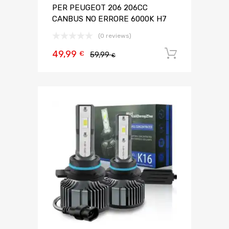
PER PEUGEOT 206 206CC
CANBUS NO ERRORE 6000K H7
(0 reviews)
49,99
Aggiungi 
€
59,99
€