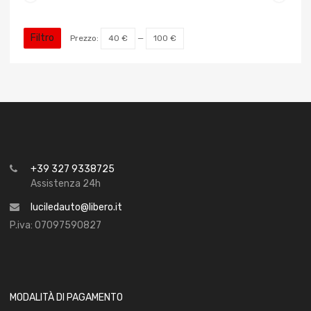
Filtro
Prezzo:
40 €
—
100 €
+39 327 9338725
Assistenza 24h
luciledauto@libero.it
P.iva: 07097590827
MODALITÀ DI PAGAMENTO