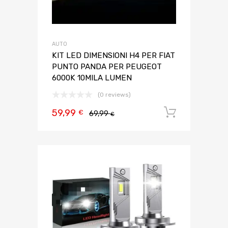
AUTO
KIT LED DIMENSIONI H4 PER FIAT
PUNTO PANDA PER PEUGEOT
6000K 10MILA LUMEN
(0 reviews)
59,99
Aggiungi 
€
69,99
€