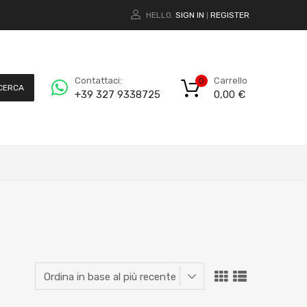
HELLO.
SIGN IN
REGISTER
|
Carrello
Contattaci:
0
CERCA
0,00
€
+39 327 9338725