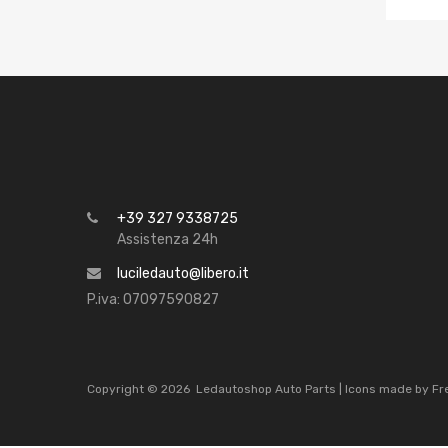
+39 327 9338725
Assistenza 24h
luciledauto@libero.it
P.iva: 07097590827
Copyright ©
2026
Ledautoshop Auto Parts | Icons made by
Fr