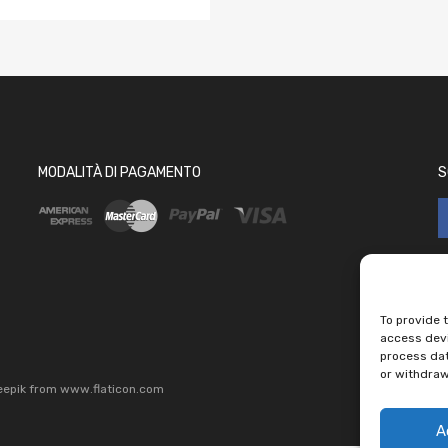
MODALITÀ DI PAGAMENTO
S
To provide 
access devi
process dat
or withdraw
eepik
from
www.flaticon.com
A