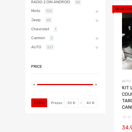
RADIO 2 DIN ANDROID
82
IN OFFER
Moto
105
Jeep
68
Chevrolet
1
Camion
2
AUTO
327
PRICE
AUTO
KIT 
COU
TAR
Filtro
Prezzo:
30 €
—
40 €
CAN
34,