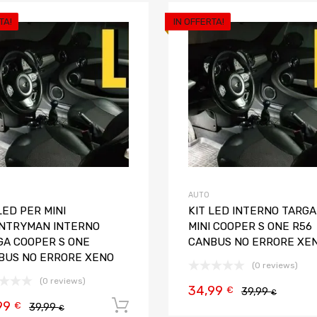
TA!
IN OFFERTA!
Aggiungi ai preferiti
Aggiungi al confronto
AUTO
LED PER MINI
KIT LED INTERNO TARGA
NTRYMAN INTERNO
MINI COOPER S ONE R56
GA COOPER S ONE
CANBUS NO ERRORE XE
BUS NO ERRORE XENO
(0 reviews)
(0 reviews)
34,99
€
39,99
€
99
Aggiungi al carrello
€
39,99
€