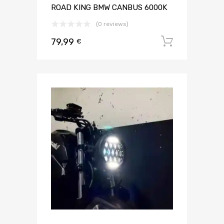
ROAD KING BMW CANBUS 6000K
(0 reviews)
79,99
Aggiungi 
€