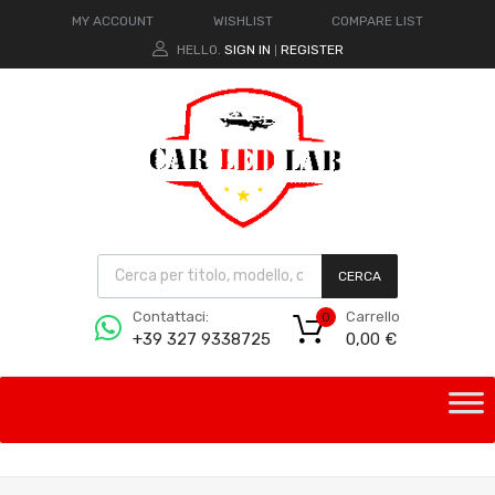
MY ACCOUNT
WISHLIST
COMPARE LIST
HELLO.
SIGN IN
REGISTER
|
CERCA
Carrello
Contattaci:
0
0,00
€
+39 327 9338725