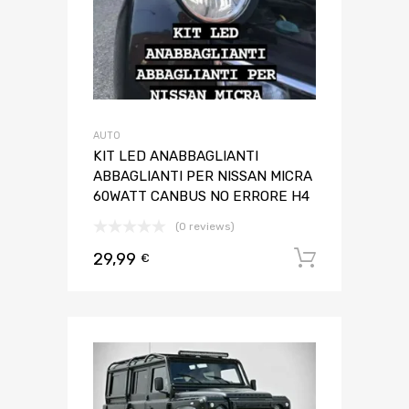
AUTO
KIT LED ANABBAGLIANTI
ABBAGLIANTI PER NISSAN MICRA
60WATT CANBUS NO ERRORE H4
(0 reviews)
29,99
Aggiungi 
€