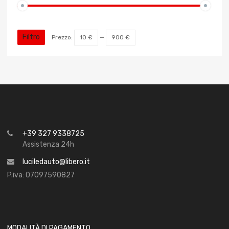
Filtro
Prezzo:
10 €
—
900 €
+39 327 9338725
Assistenza 24h
luciledauto@libero.it
P.iva: 07097590827
MODALITÀ DI PAGAMENTO