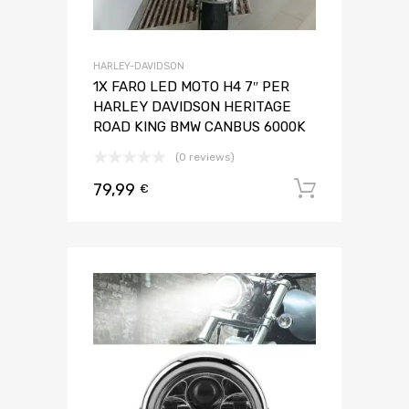
HARLEY-DAVIDSON
1X FARO LED MOTO H4 7″ PER
HARLEY DAVIDSON HERITAGE
ROAD KING BMW CANBUS 6000K
(0 reviews)
79,99
Aggiungi 
€