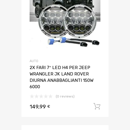
AUTO
2X FARI 7″ LED H4 PER JEEP
WRANGLER JK LAND ROVER
DIURNA ANABBAGLIANTI 150W
6000
(0 reviews)
149,99
Aggiungi 
€