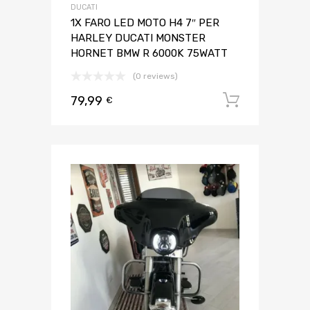
DUCATI
1X FARO LED MOTO H4 7″ PER
HARLEY DUCATI MONSTER
HORNET BMW R 6000K 75WATT
(0 reviews)
79,99
Aggiungi 
€