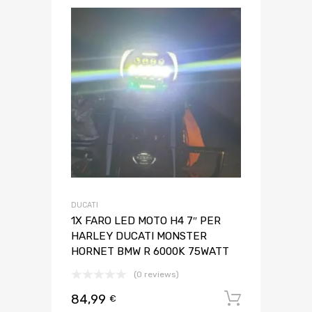
DUCATI
1X FARO LED MOTO H4 7″ PER
HARLEY DUCATI MONSTER
HORNET BMW R 6000K 75WATT
(0 reviews)
84,99
Aggiungi 
€