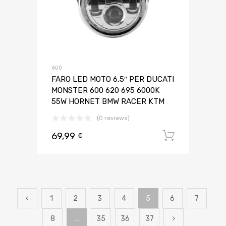
600
FARO LED MOTO 6,5″ PER DUCATI
MONSTER 600 620 695 6000K
55W HORNET BMW RACER KTM
(0 reviews)
69,99
Aggiungi 
€
1
2
3
4
5
6
7
8
…
35
36
37