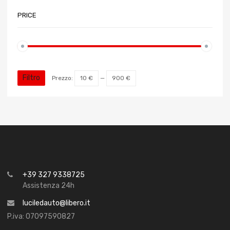
PRICE
Filtro
Prezzo:
10 €
—
900 €
+39 327 9338725
Assistenza 24h
luciledauto@libero.it
P.iva: 07097590827