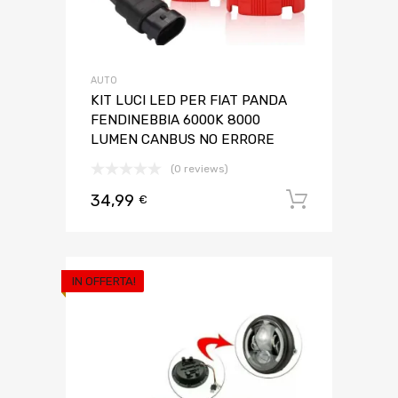
AUTO
KIT LUCI LED PER FIAT PANDA
FENDINEBBIA 6000K 8000
LUMEN CANBUS NO ERRORE
(0 reviews)
34,99
Aggiungi 
€
IN OFFERTA!