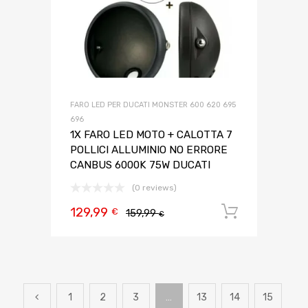
FARO LED PER DUCATI MONSTER 600 620 695
696
1X FARO LED MOTO + CALOTTA 7
POLLICI ALLUMINIO NO ERRORE
CANBUS 6000K 75W DUCATI
(0 reviews)
129,99
Aggiungi 
€
159,99
€
1
2
3
…
13
14
15