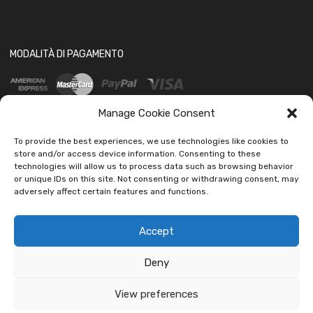
MODALITÀ DI PAGAMENTO
Manage Cookie Consent
To provide the best experiences, we use technologies like cookies to
store and/or access device information. Consenting to these
technologies will allow us to process data such as browsing behavior
SOCIAL
or unique IDs on this site. Not consenting or withdrawing consent, may
adversely affect certain features and functions.
Accept
Deny
Copyright ©
2026
Ledautoshop Auto Parts | Icons made by
Freepik
from
www.flaticon.com
View preferences
car led lab Tantissimi prodotti per auto e moto.
Ignora