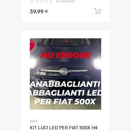
(0 reviews)
39,99
Aggiungi 
€
500X
KIT LUCI LED PER FIAT 500X H4