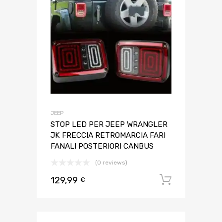
JEEP
STOP LED PER JEEP WRANGLER
JK FRECCIA RETROMARCIA FARI
FANALI POSTERIORI CANBUS
(0 reviews)
129,99
Aggiungi 
€