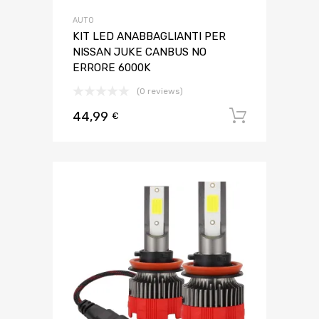
AUTO
KIT LED ANABBAGLIANTI PER
NISSAN JUKE CANBUS NO
ERRORE 6000K
(0 reviews)
44,99
Aggiungi 
€