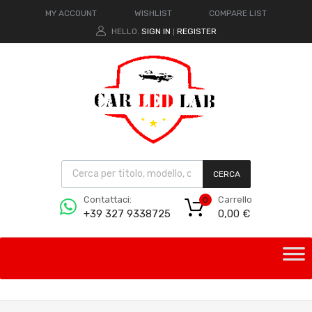
MY ACCOUNT
WISHLIST
COMPARE LIST
HELLO.
SIGN IN
REGISTER
|
CERCA
Carrello
Contattaci:
0
0,00
€
+39 327 9338725