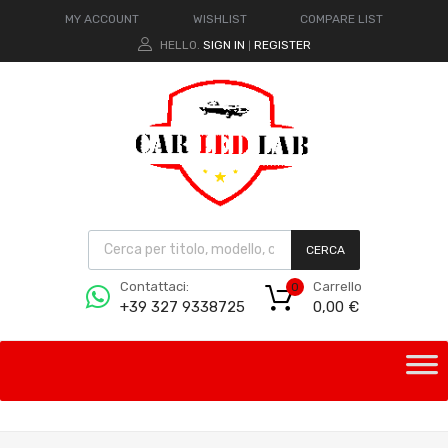
MY ACCOUNT
WISHLIST
COMPARE LIST
HELLO.
SIGN IN
REGISTER
|
CERCA
Carrello
Contattaci:
0
0,00
€
+39 327 9338725