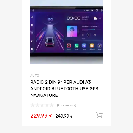
AUTO
RADIO 2 DIN 9″ PER AUDI A3
ANDROID BLUETOOTH USB GPS
NAVIGATORE
(0 reviews)
229,99
Aggiungi 
€
249,99
€