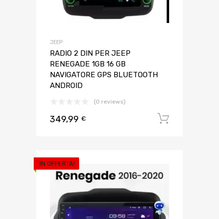
JEEP
RADIO 2 DIN PER JEEP
RENEGADE 1GB 16 GB
NAVIGATORE GPS BLUETOOTH
ANDROID
(0 reviews)
349,99
Aggiungi 
€
IN OFFERTA!