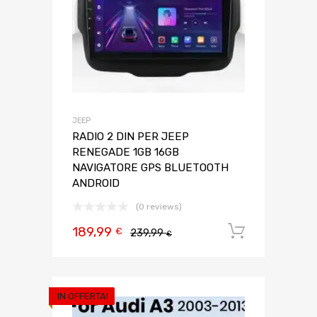
JEEP
RADIO 2 DIN PER JEEP
RENEGADE 1GB 16GB
NAVIGATORE GPS BLUETOOTH
ANDROID
(0 reviews)
189,99
Aggiungi 
€
239,99
€
IN OFFERTA!