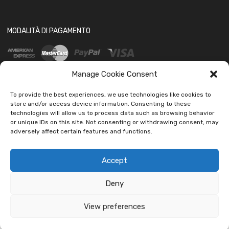
MODALITÀ DI PAGAMENTO
Manage Cookie Consent
To provide the best experiences, we use technologies like cookies to
store and/or access device information. Consenting to these
technologies will allow us to process data such as browsing behavior
SOCIAL
or unique IDs on this site. Not consenting or withdrawing consent, may
adversely affect certain features and functions.
Accept
Deny
Copyright ©
2026
Ledautoshop Auto Parts | Icons made by
Freepik
from
www.flaticon.com
View preferences
car led lab Tantissimi prodotti per auto e moto.
Ignora