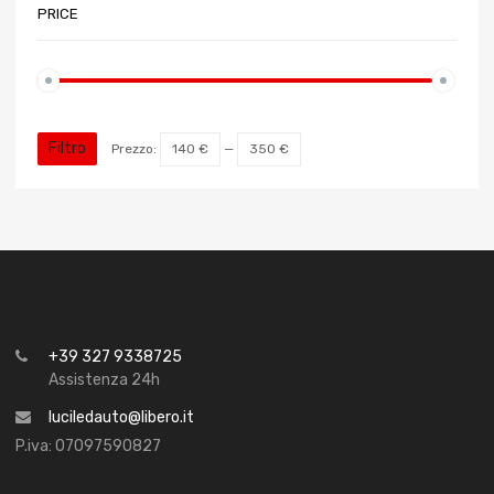
PRICE
Filtro
Prezzo:
140 €
—
350 €
+39 327 9338725
Assistenza 24h
luciledauto@libero.it
P.iva: 07097590827