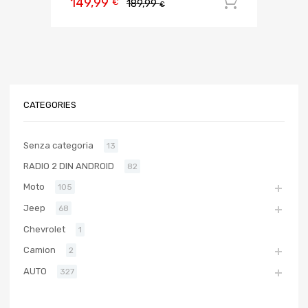
149,99
Aggiungi 
€
189,99
€
CATEGORIES
Senza categoria
13
RADIO 2 DIN ANDROID
82
Moto
105
Jeep
68
Chevrolet
1
Camion
2
AUTO
327