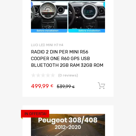
LUCI LED MINI H7 H4
RADIO 2 DIN PER MINI R56
COOPER ONE R60 GPS USB
BLUETOOTH 2GB RAM 32GB ROM
(0 reviews)
499,99
Aggiungi 
€
539,99
€
IN OFFERTA!