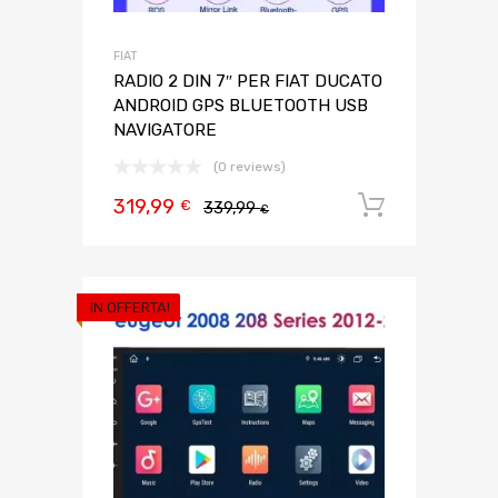
FIAT
RADIO 2 DIN 7″ PER FIAT DUCATO
ANDROID GPS BLUETOOTH USB
NAVIGATORE
(0 reviews)
319,99
Aggiungi 
€
339,99
€
IN OFFERTA!