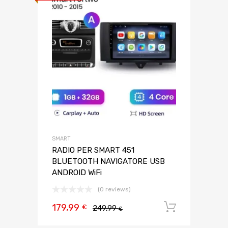
SMART
RADIO PER SMART 451
BLUETOOTH NAVIGATORE USB
ANDROID WiFi
(0 reviews)
179,99
Aggiungi 
€
249,99
€