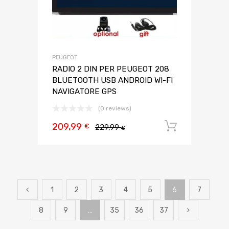
PEUGEOT
RADIO 2 DIN PER PEUGEOT 208
BLUETOOTH USB ANDROID WI-FI
NAVIGATORE GPS
(0 reviews)
209,99
Aggiungi 
€
229,99
€
1
2
3
4
5
6
7
8
9
…
35
36
37