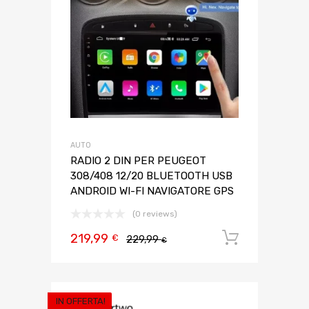
AUTO
RADIO 2 DIN PER PEUGEOT
308/408 12/20 BLUETOOTH USB
ANDROID WI-FI NAVIGATORE GPS
(0 reviews)
219,99
Aggiungi 
€
229,99
€
IN OFFERTA!