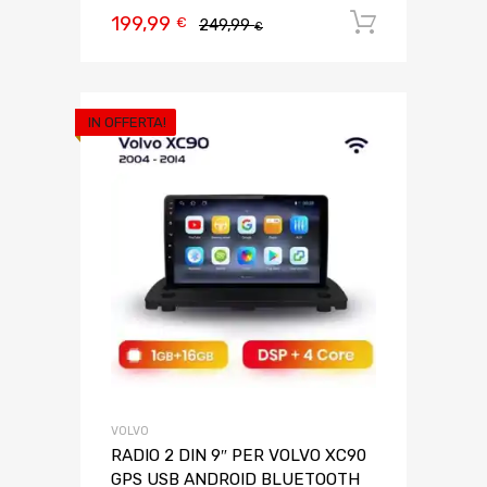
199,99
Aggiungi 
€
249,99
€
IN OFFERTA!
VOLVO
RADIO 2 DIN 9″ PER VOLVO XC90
GPS USB ANDROID BLUETOOTH