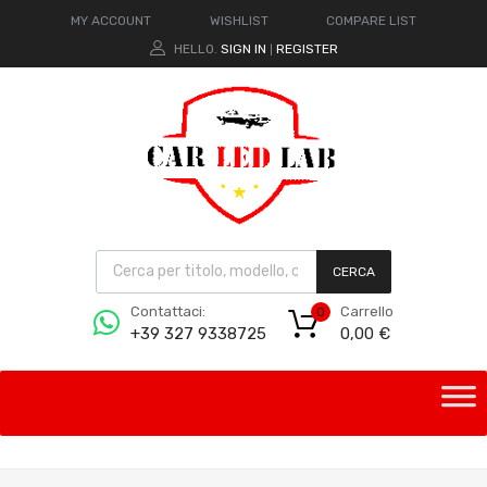
MY ACCOUNT
WISHLIST
COMPARE LIST
HELLO.
SIGN IN
REGISTER
|
CERCA
Carrello
Contattaci:
0
0,00
€
+39 327 9338725