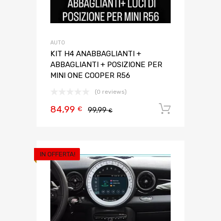
AUTO
KIT H4 ANABBAGLIANTI +
ABBAGLIANTI + POSIZIONE PER
MINI ONE COOPER R56
(0 reviews)
84,99
Aggiungi 
€
99,99
€
IN OFFERTA!