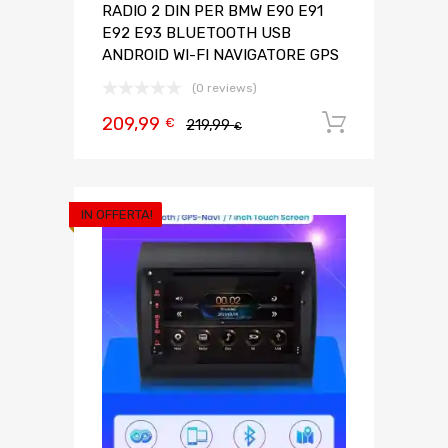
RADIO 2 DIN PER BMW E90 E91
E92 E93 BLUETOOTH USB
ANDROID WI-FI NAVIGATORE GPS
(0 reviews)
209,99
Aggiungi 
€
219,99
€
IN OFFERTA!