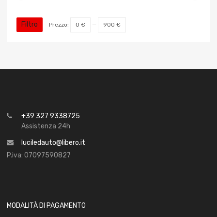
Filtro
Prezzo:
0 €
—
900 €
+39 327 9338725
Assistenza 24h
luciledauto@libero.it
P.iva: 07097590827
MODALITÀ DI PAGAMENTO