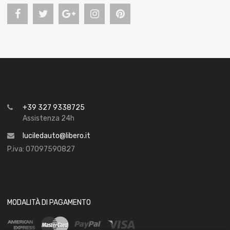
+39 327 9338725
Assistenza 24h
luciledauto@libero.it
P.iva: 07097590827
MODALITÀ DI PAGAMENTO