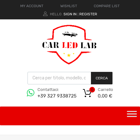
MY ACCOUNT
WISHLIST
COMPARE LIST
HELLO.
SIGN IN
REGISTER
|
CERCA
Carrello
Contattaci:
0
0,00
€
+39 327 9338725