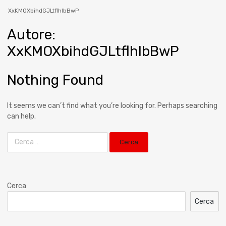
XxKMOXbihdGJLtflhIbBwP
Autore
:
XxKMOXbihdGJLtflhIbBwP
Nothing Found
It seems we can’t find what you’re looking for. Perhaps searching
can help.
Cerca
Cerca