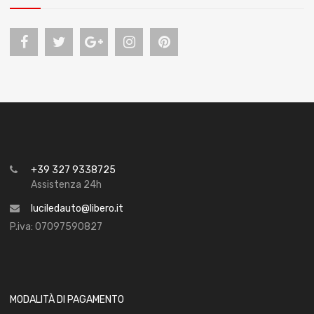
+39 327 9338725
Assistenza 24h
luciledauto@libero.it
P.iva: 07097590827
MODALITÀ DI PAGAMENTO