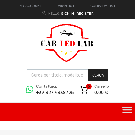
MY ACCOUNT
WISHLIST
COMPARE LIST
HELLO.
SIGN IN
REGISTER
|
CERCA
Carrello
Contattaci:
0
0,00
€
+39 327 9338725