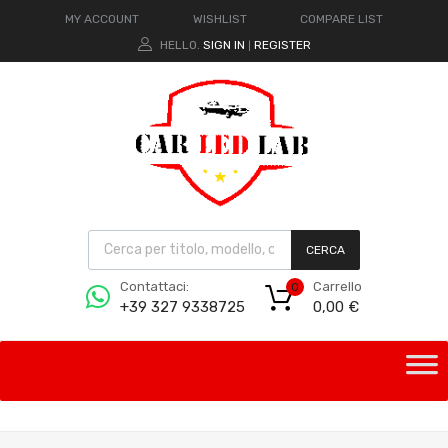
MY ACCOUNT
WISHLIST
COMPARE LIST
HELLO.
SIGN IN
REGISTER
|
CERCA
Carrello
Contattaci:
0
0,00
€
+39 327 9338725