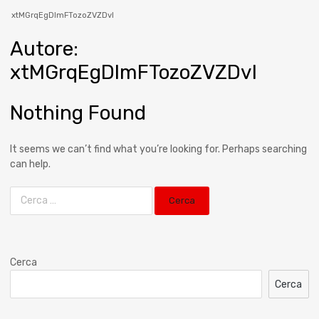
xtMGrqEgDImFTozoZVZDvl
Autore
:
xtMGrqEgDImFTozoZVZDvl
Nothing Found
It seems we can’t find what you’re looking for. Perhaps searching
can help.
Cerca
Cerca