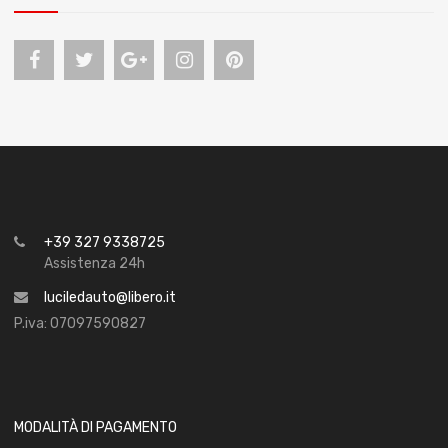
+39 327 9338725
Assistenza 24h
luciledauto@libero.it
P.iva: 07097590827
MODALITÀ DI PAGAMENTO