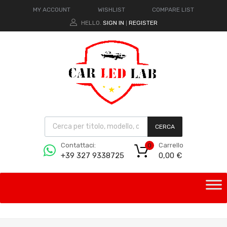
MY ACCOUNT
WISHLIST
COMPARE LIST
HELLO.
SIGN IN
REGISTER
|
CERCA
Carrello
Contattaci:
0
0,00
€
+39 327 9338725