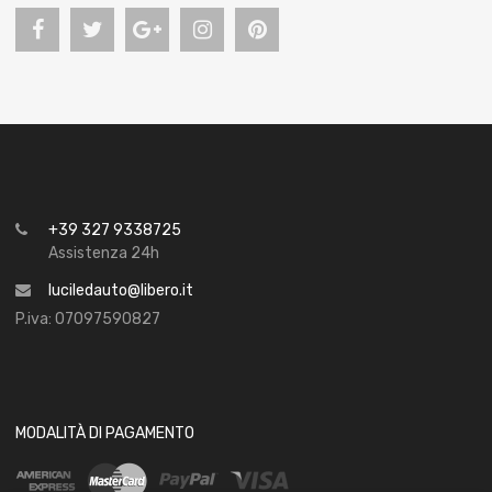
+39 327 9338725
Assistenza 24h
luciledauto@libero.it
P.iva: 07097590827
MODALITÀ DI PAGAMENTO