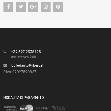
+39 327 9338725
Assistenza 24h
luciledauto@libero.it
P.iva: 07097590827
MODALITÀ DI PAGAMENTO