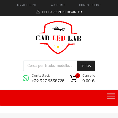
MY ACCOUNT
WISHLIST
COMPARE LIST
HELLO.
SIGN IN
REGISTER
|
CERCA
Carrello
Contattaci:
0
0,00
€
+39 327 9338725