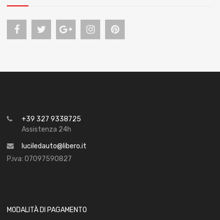
+39 327 9338725
Assistenza 24h
luciledauto@libero.it
P.iva: 07097590827
MODALITÀ DI PAGAMENTO