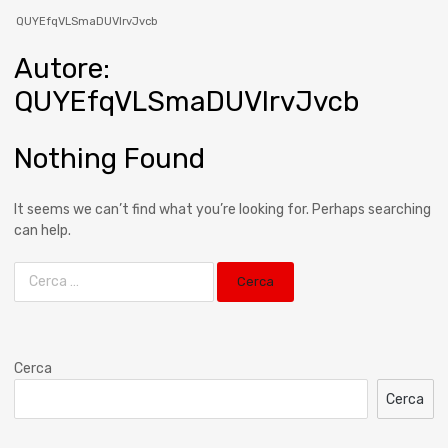
QUYEfqVLSmaDUVIrvJvcb
Autore
:
QUYEfqVLSmaDUVIrvJvcb
Nothing Found
It seems we can’t find what you’re looking for. Perhaps searching
can help.
Cerca
Cerca