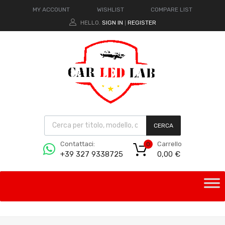
MY ACCOUNT
WISHLIST
COMPARE LIST
HELLO.
SIGN IN
REGISTER
|
CERCA
Carrello
Contattaci:
0
0,00
€
+39 327 9338725