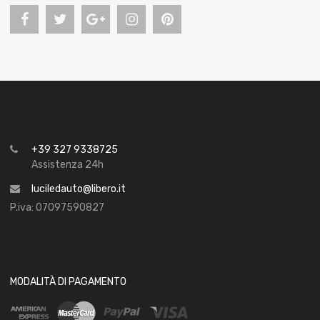
+39 327 9338725
Assistenza 24h
luciledauto@libero.it
P.iva: 07097590827
MODALITÀ DI PAGAMENTO