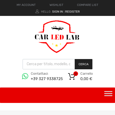
MY ACCOUNT
WISHLIST
COMPARE LIST
HELLO.
SIGN IN
REGISTER
|
CERCA
Carrello
Contattaci:
0
0,00
€
+39 327 9338725