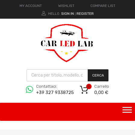
MY ACCOUNT
WISHLIST
COMPARE LIST
HELLO.
SIGN IN
REGISTER
|
CERCA
Carrello
Contattaci:
0
0,00
€
+39 327 9338725