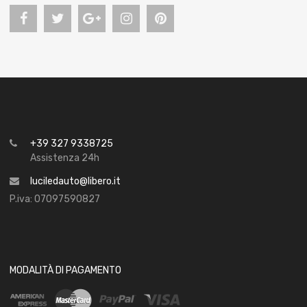
+39 327 9338725
Assistenza 24h
luciledauto@libero.it
P.iva: 07097590827
MODALITÀ DI PAGAMENTO