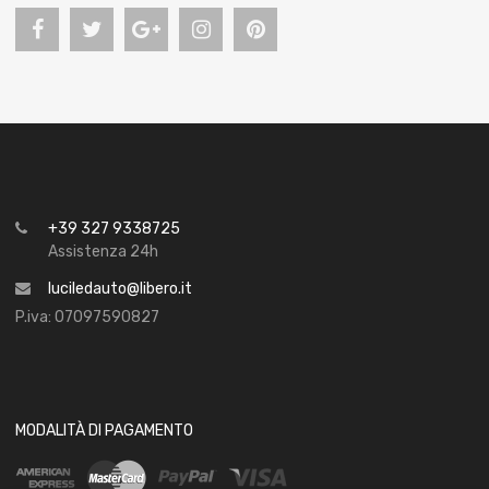
+39 327 9338725
Assistenza 24h
luciledauto@libero.it
P.iva: 07097590827
MODALITÀ DI PAGAMENTO