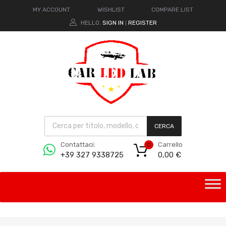
MY ACCOUNT
WISHLIST
COMPARE LIST
HELLO.
SIGN IN
REGISTER
|
CERCA
Carrello
Contattaci:
0
0,00
€
+39 327 9338725