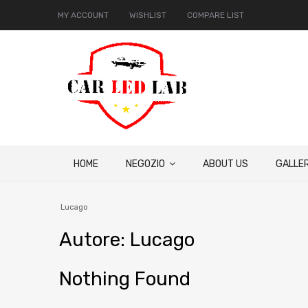
MY ACCOUNT
WISHLIST
COMPARE LIST
HOME
NEGOZIO
ABOUT US
GALLER
Lucago
Autore
:
Lucago
Nothing Found