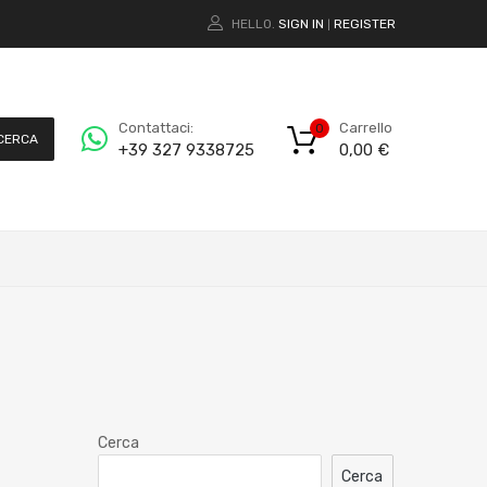
HELLO.
SIGN IN
REGISTER
|
Carrello
Contattaci:
0
CERCA
0,00
€
+39 327 9338725
Cerca
Cerca