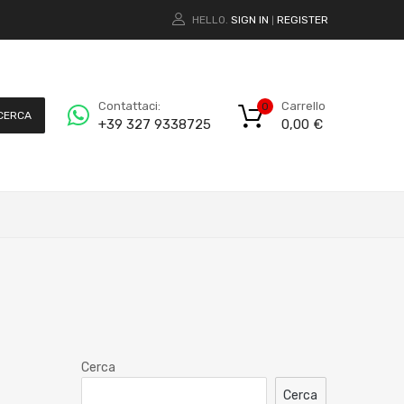
HELLO.
SIGN IN
REGISTER
|
Carrello
Contattaci:
0
CERCA
0,00
€
+39 327 9338725
Cerca
Cerca