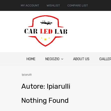
MY ACCOUNT
WISHLIST
COMPARE LIST
HOME
NEGOZIO
ABOUT US
GALLER
lpiarulli
Autore
:
lpiarulli
Nothing Found