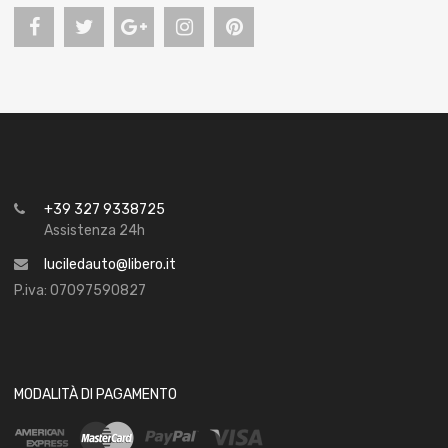
+39 327 9338725
Assistenza 24h
luciledauto@libero.it
P.iva: 07097590827
MODALITÀ DI PAGAMENTO