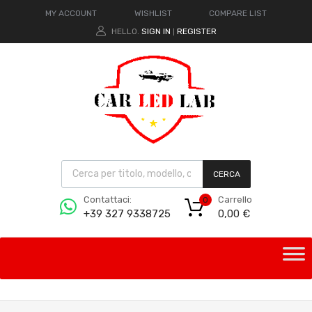
MY ACCOUNT
WISHLIST
COMPARE LIST
HELLO.
SIGN IN
REGISTER
|
CERCA
Carrello
Contattaci:
0
0,00
€
+39 327 9338725