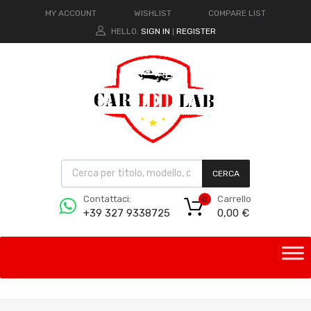
MY ACCOUNT
WISHLIST
COMPARE LIST
HELLO.
SIGN IN
REGISTER
|
CERCA
Carrello
Contattaci:
0
0,00
€
+39 327 9338725