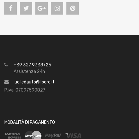
+39 327 9338725
Assistenza 24h
luciledauto@libero.it
P.iva: 07097590827
MODALITÀ DI PAGAMENTO