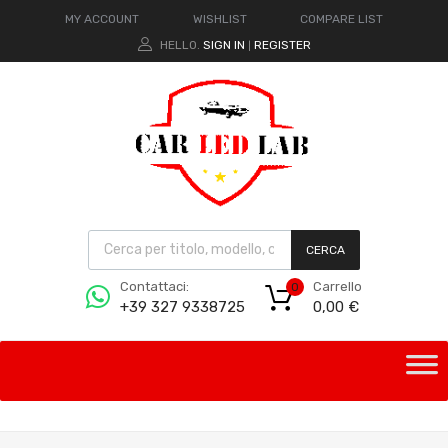
MY ACCOUNT
WISHLIST
COMPARE LIST
HELLO.
SIGN IN
REGISTER
|
CERCA
Carrello
Contattaci:
0
0,00
€
+39 327 9338725