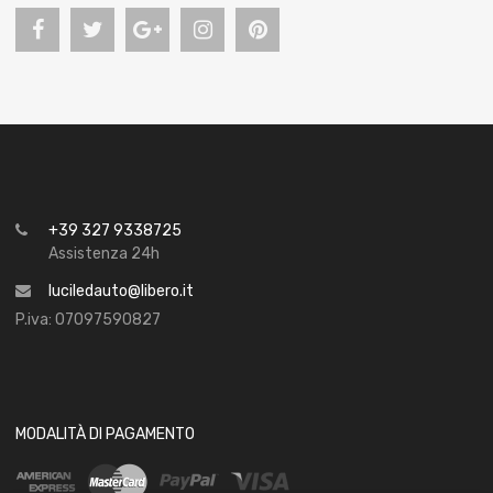
+39 327 9338725
Assistenza 24h
luciledauto@libero.it
P.iva: 07097590827
MODALITÀ DI PAGAMENTO