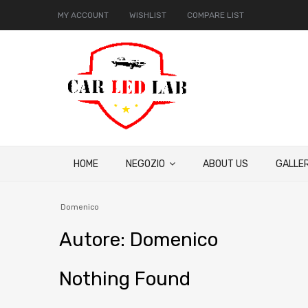
MY ACCOUNT
WISHLIST
COMPARE LIST
HOME
NEGOZIO
ABOUT US
GALLER
Domenico
Autore
:
Domenico
Nothing Found