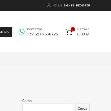
HELLO.
SIGN IN
REGISTER
|
Carrello
Contattaci:
0
CERCA
0,00
€
+39 327 9338725
Cerca
Cerca