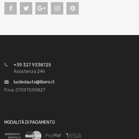
+39 327 9338725
Assistenza 24h
luciledauto@libero.it
P.iva: 07097590827
MODALITÀ DI PAGAMENTO