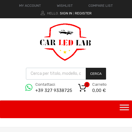
MY ACCOUNT
WISHLIST
COMPARE LIST
HELLO.
SIGN IN
REGISTER
|
CERCA
Carrello
Contattaci:
0
0,00
€
+39 327 9338725